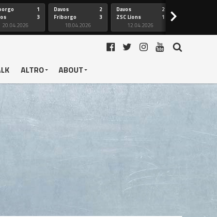
borgo
1
Davos
2
Davos
2
Friborgo
>
vos
3
Friborgo
3
ZSC Lions
1
Ginevra
20.04.2026
18.04.2026
12.04.2026
12.04.2026
ALK
ALTRO
ABOUT