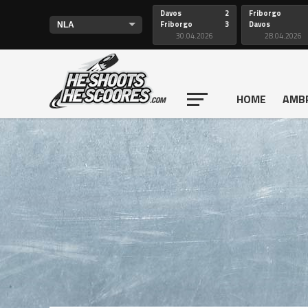
Davos
2
Friborgo
Friborgo
3
Davos
30.04.2026
28.04.2026
HOME
AMB