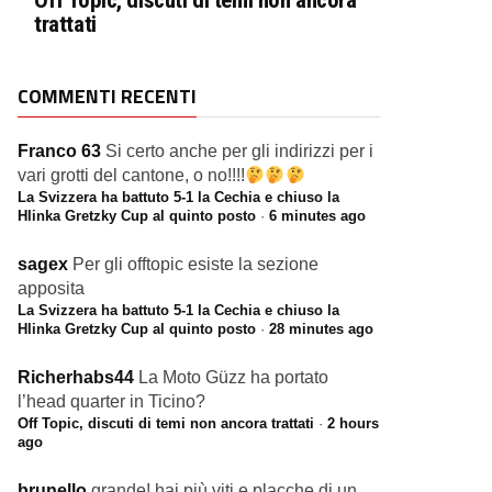
Off Topic, discuti di temi non ancora
trattati
COMMENTI RECENTI
Franco 63
Si certo anche per gli indirizzi per i
vari grotti del cantone, o no!!!!
La Svizzera ha battuto 5-1 la Cechia e chiuso la
Hlinka Gretzky Cup al quinto posto
·
6 minutes ago
sagex
Per gli offtopic esiste la sezione
apposita
La Svizzera ha battuto 5-1 la Cechia e chiuso la
Hlinka Gretzky Cup al quinto posto
·
28 minutes ago
Richerhabs44
La Moto Güzz ha portato
l’head quarter in Ticino?
Off Topic, discuti di temi non ancora trattati
·
2 hours
ago
brunello
grande! hai più viti e placche di un