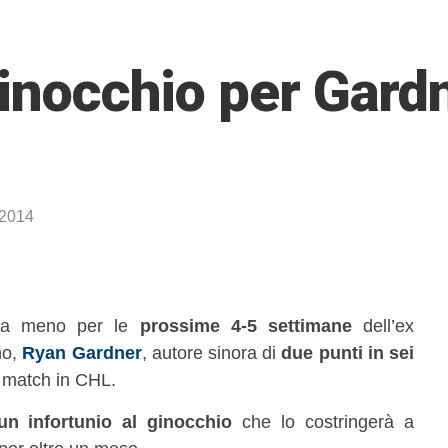
ginocchio per Gardn
 2014
 a meno per le
prossime 4-5 settimane
dell’ex
no,
Ryan Gardner
, autore sinora di
due punti in sei
e match in CHL.
un infortunio al ginocchio
che lo costringerà a