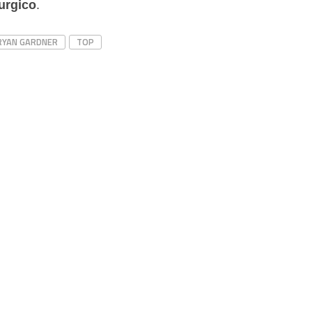
rurgico
.
RYAN GARDNER
TOP