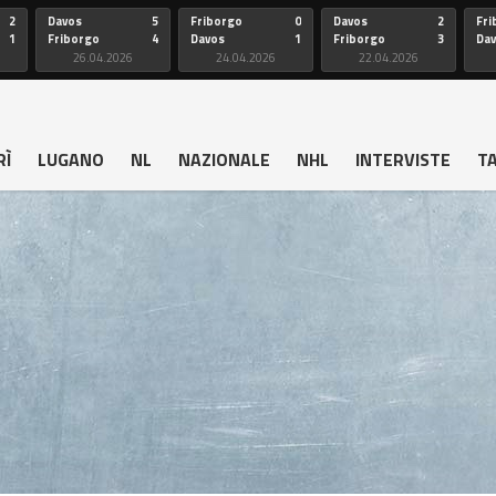
2
Davos
5
Friborgo
0
Davos
2
Fri
1
Friborgo
4
Davos
1
Friborgo
3
Da
26.04.2026
24.04.2026
22.04.2026
RÌ
LUGANO
NL
NAZIONALE
NHL
INTERVISTE
T