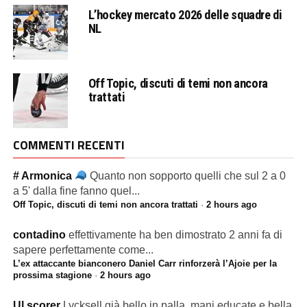
L’hockey mercato 2026 delle squadre di
NL
Off Topic, discuti di temi non ancora
trattati
COMMENTI RECENTI
# Armonica
Quanto non sopporto quelli che sul 2 a 0
a 5' dalla fine fanno quel...
Off Topic, discuti di temi non ancora trattati
·
2 hours ago
contadino
effettivamente ha ben dimostrato 2 anni fa di
sapere perfettamente come...
L’ex attaccante bianconero Daniel Carr rinforzerà l’Ajoie per la
prossima stagione
·
2 hours ago
Ul scorer
Lycksell già bello in palla, mani educate e bella