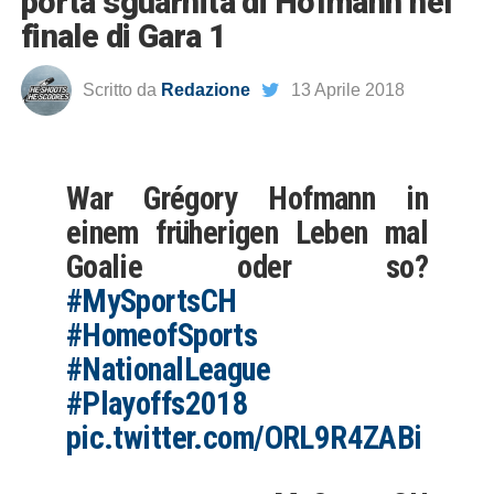
porta sguarnita di Hofmann nel
finale di Gara 1
Scritto da
Redazione
13 Aprile 2018
War Grégory Hofmann in
einem früherigen Leben mal
Goalie oder so?
#MySportsCH
#HomeofSports
#NationalLeague
#Playoffs2018
pic.twitter.com/ORL9R4ZABi