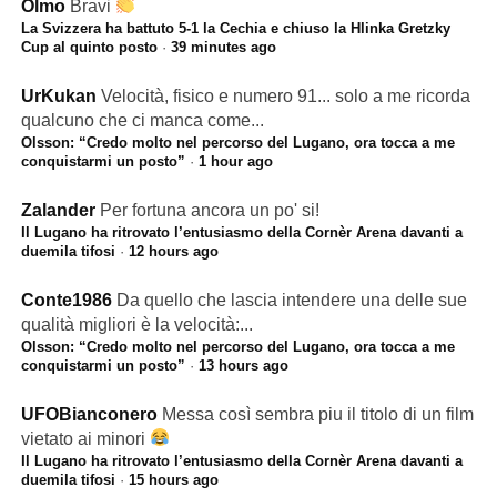
Olmo
Bravi
La Svizzera ha battuto 5-1 la Cechia e chiuso la Hlinka Gretzky
Cup al quinto posto
·
39 minutes ago
UrKukan
Velocità, fisico e numero 91... solo a me ricorda
qualcuno che ci manca come...
Olsson: “Credo molto nel percorso del Lugano, ora tocca a me
conquistarmi un posto”
·
1 hour ago
Zalander
Per fortuna ancora un po' si!
Il Lugano ha ritrovato l’entusiasmo della Cornèr Arena davanti a
duemila tifosi
·
12 hours ago
Conte1986
Da quello che lascia intendere una delle sue
qualità migliori è la velocità:...
Olsson: “Credo molto nel percorso del Lugano, ora tocca a me
conquistarmi un posto”
·
13 hours ago
UFOBianconero
Messa così sembra piu il titolo di un film
vietato ai minori
Il Lugano ha ritrovato l’entusiasmo della Cornèr Arena davanti a
duemila tifosi
·
15 hours ago