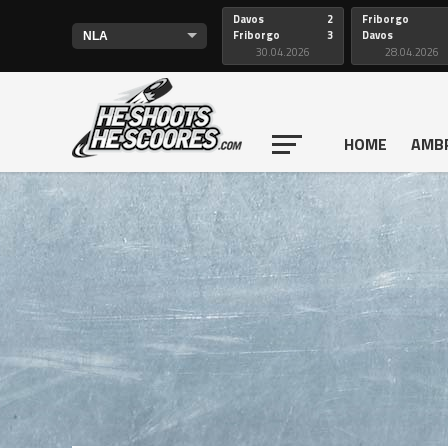
Davos
2
Friborgo
Friborgo
3
Davos
30.04.2026
28.04.2026
HOME
AMB