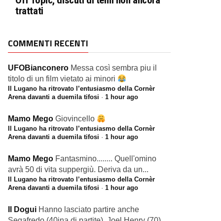
Off Topic, discuti di temi non ancora
trattati
COMMENTI RECENTI
UFOBianconero
Messa così sembra piu il
titolo di un film vietato ai minori
Il Lugano ha ritrovato l’entusiasmo della Cornèr
Arena davanti a duemila tifosi
·
1 hour ago
Mamo Mego
Giovincello
Il Lugano ha ritrovato l’entusiasmo della Cornèr
Arena davanti a duemila tifosi
·
1 hour ago
Mamo Mego
Fantasmino........ Quell'omino
avrà 50 di vita suppergiù. Deriva da un...
Il Lugano ha ritrovato l’entusiasmo della Cornèr
Arena davanti a duemila tifosi
·
1 hour ago
Il Dogui
Hanno lasciato partire anche
Segafredo (40ina di partite), Joel Henry (70),...