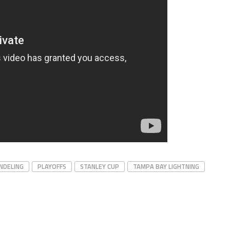
NDELING
PLAYOFFS
STANLEY CUP
TAMPA BAY LIGHTNING