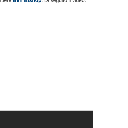
ortiere
Ben Bishop
. Di seguito il video.