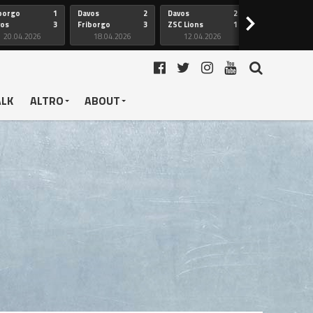
borgo
1
Davos
2
Davos
2
Friborgo
>
vos
3
Friborgo
3
ZSC Lions
1
Ginevra
20.04.2026
18.04.2026
12.04.2026
12.04.2026
ALK
ALTRO
ABOUT