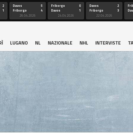
2
Davos
5
Friborgo
0
Davos
2
Fri
1
Friborgo
4
Davos
1
Friborgo
3
Da
26.04.2026
24.04.2026
22.04.2026
RÌ
LUGANO
NL
NAZIONALE
NHL
INTERVISTE
T