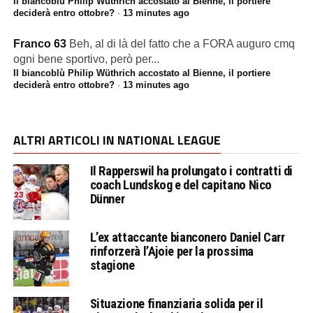
Il biancoblù Philip Wüthrich accostato al Bienne, il portiere
deciderà entro ottobre?
·
13 minutes ago
Franco 63
Beh, al di là del fatto che a FORA auguro cmq
ogni bene sportivo, però per...
Il biancoblù Philip Wüthrich accostato al Bienne, il portiere
deciderà entro ottobre?
·
13 minutes ago
ALTRI ARTICOLI IN NATIONAL LEAGUE
Il Rapperswil ha prolungato i contratti di
coach Lundskog e del capitano Nico
Dünner
L’ex attaccante bianconero Daniel Carr
rinforzerà l’Ajoie per la prossima
stagione
Situazione finanziaria solida per il