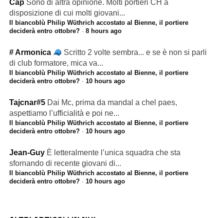
Cap
Sono di altra opinione. Molti portieri CH a
disposizione di cui molti giovani...
Il biancoblù Philip Wüthrich accostato al Bienne, il portiere
deciderà entro ottobre?
·
8 hours ago
# Armonica
Scritto 2 volte sembra... e se è non si parli
di club formatore, mica va...
Il biancoblù Philip Wüthrich accostato al Bienne, il portiere
deciderà entro ottobre?
·
10 hours ago
Tajcnar#5
Dai Mc, prima da mandal a chel paes,
aspettiamo l’ufficialità e poi ne...
Il biancoblù Philip Wüthrich accostato al Bienne, il portiere
deciderà entro ottobre?
·
10 hours ago
Jean-Guy
È letteralmente l’unica squadra che sta
sfornando di recente giovani di...
Il biancoblù Philip Wüthrich accostato al Bienne, il portiere
deciderà entro ottobre?
·
10 hours ago