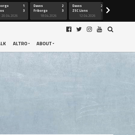
borgo
1
Davos
2
Davos
2
Friborgo
>
vos
3
Friborgo
3
ZSC Lions
1
Ginevra
20.04.2026
18.04.2026
12.04.2026
12.04.2026
ALK
ALTRO
ABOUT