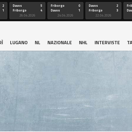
2
Davos
5
Friborgo
0
Davos
2
Fri
1
Friborgo
4
Davos
1
Friborgo
3
Da
26.04.2026
24.04.2026
22.04.2026
RÌ
LUGANO
NL
NAZIONALE
NHL
INTERVISTE
T