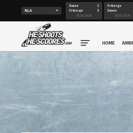
Davos
2
Friborgo
Friborgo
3
Davos
30.04.2026
28.04.2026
HOME
AMB