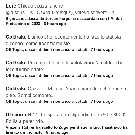
Lore
Chiedo scusa (anche
@disqus_HyBCzxmLf2:disqus), volevo scrivere "in...
Il giovane attaccante Jordan Forget si è accordato con l’Ambrì
Piotta sino al 2028
·
6 hours ago
Goldrake
L'unico che recentemente ha fatto lo statista
dicendo "come finanziamo ste...
Off Topic, discuti di temi non ancora trattati
·
7 hours ago
Goldrake
Peccato che tutte le valutazioni "a caldo" che
fece furono errate....
Off Topic, discuti di temi non ancora trattati
·
7 hours ago
Goldrake
Cazzata. Manco c'erano piani di intelligence o
altro. Semplicemente...
Off Topic, discuti di temi non ancora trattati
·
7 hours ago
Ul scorer
NZZ che spara uno stipendio tra i 750 e 800 K.
Follia a parer mio.
Vinzenz Rohrer ha scelto lo Zugo per il suo futuro, l’austriaco ha
firmato un triennale
·
8 hours ago