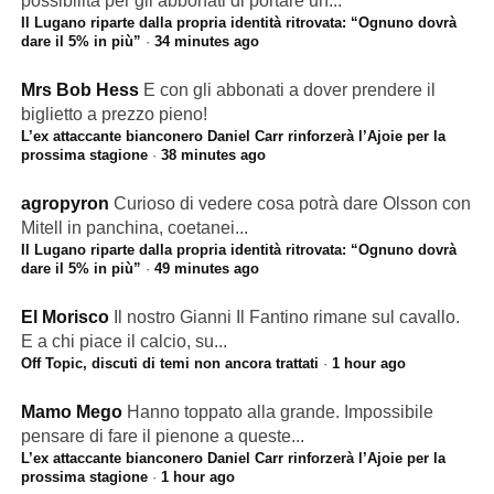
possibilità per gli abbonati di portare un...
Il Lugano riparte dalla propria identità ritrovata: “Ognuno dovrà
dare il 5% in più”
·
34 minutes ago
Mrs Bob Hess
E con gli abbonati a dover prendere il
biglietto a prezzo pieno!
L’ex attaccante bianconero Daniel Carr rinforzerà l’Ajoie per la
prossima stagione
·
38 minutes ago
agropyron
Curioso di vedere cosa potrà dare Olsson con
Mitell in panchina, coetanei...
Il Lugano riparte dalla propria identità ritrovata: “Ognuno dovrà
dare il 5% in più”
·
49 minutes ago
El Morisco
Il nostro Gianni Il Fantino rimane sul cavallo.
E a chi piace il calcio, su...
Off Topic, discuti di temi non ancora trattati
·
1 hour ago
Mamo Mego
Hanno toppato alla grande. Impossibile
pensare di fare il pienone a queste...
L’ex attaccante bianconero Daniel Carr rinforzerà l’Ajoie per la
prossima stagione
·
1 hour ago