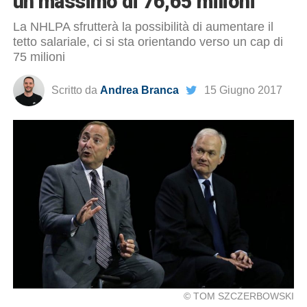
un massimo di 76,65 milioni
La NHLPA sfrutterà la possibilità di aumentare il
tetto salariale, ci si sta orientando verso un cap di
75 milioni
Scritto da
Andrea Branca
15 Giugno 2017
© TOM SZCZERBOWSKI