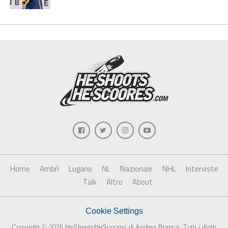
Home
Ambrì
Lugano
NL
Nazionale
NHL
Interviste
Talk
Altro
About
Cookie Settings
Copyright © 2025 HeShootsHeScoores di Andrea Branca. Tutti i diritti