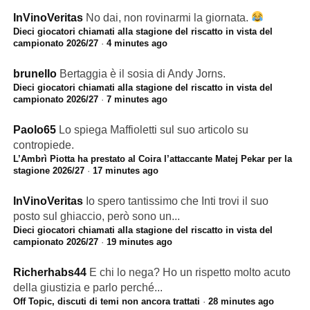
InVinoVeritas
No dai, non rovinarmi la giornata.
Dieci giocatori chiamati alla stagione del riscatto in vista del
campionato 2026/27
·
4 minutes ago
brunello
Bertaggia è il sosia di Andy Jorns.
Dieci giocatori chiamati alla stagione del riscatto in vista del
campionato 2026/27
·
7 minutes ago
Paolo65
Lo spiega Maffioletti sul suo articolo su
contropiede.
L’Ambrì Piotta ha prestato al Coira l’attaccante Matej Pekar per la
stagione 2026/27
·
17 minutes ago
InVinoVeritas
Io spero tantissimo che Inti trovi il suo
posto sul ghiaccio, però sono un...
Dieci giocatori chiamati alla stagione del riscatto in vista del
campionato 2026/27
·
19 minutes ago
Richerhabs44
E chi lo nega? Ho un rispetto molto acuto
della giustizia e parlo perché...
Off Topic, discuti di temi non ancora trattati
·
28 minutes ago