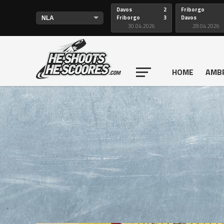
Davos
2
Friborgo
Friborgo
3
Davos
30.04.2026
28.04.2026
HOME
AMB