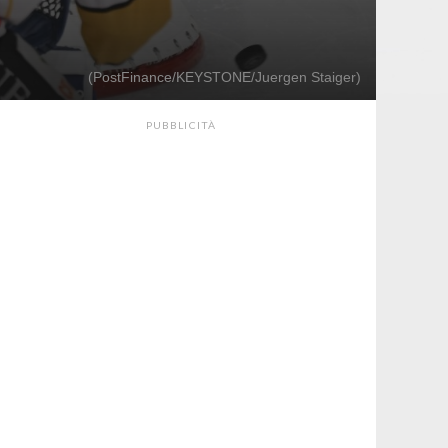
(PostFinance/KEYSTONE/Juergen Staiger)
PUBBLICITÀ