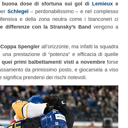
a buona dose di sfortuna sui gol di
Lemieux
e
 per
Schlegel
– perdonabilissimo – e nel complesso
ifensiva e della zona neutra come i bianconeri ci
le differenze con la Stransky’s Band
vengono a
a Coppa Spengler
all’orizzonte, ma infatti la squadra
una prestazione di “potenza” e efficacia di quelle
 quei primi balbettamenti visti a novembre
forse
ilassamento da primissimo posto, e giocarsela a viso
ignifica prendersi dei rischi notevoli.