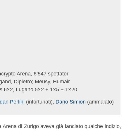
rypto Arena, 6’547 spettatori
and, Dipietro; Meusy, Humair
 6×2, Lugano 5×2 + 1×5 + 1×20
dan Perlini
(infortunati),
Dario Simion
(ammalato)
 Arena di Zurigo aveva già lanciato qualche indizio,