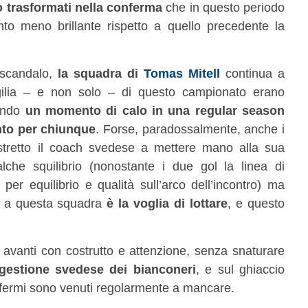
o trasformati nella conferma
che in questo periodo
o meno brillante rispetto a quello precedente la
 scandalo,
la squadra di
Tomas Mitell
continua a
vigilia – e non solo – di questo campionato erano
fondo
un momento di calo in una regular season
nto per chiunque
. Forse, paradossalmente, anche i
ostretto il coach svedese a mettere mano alla sua
che squilibrio (nonostante i due gol la linea di
er equilibrio e qualità sull’arco dell’incontro) ma
 a questa squadra
è la voglia di lottare
, e questo
a avanti con costrutto e attenzione, senza snaturare
a gestione svedese dei bianconeri
, e sul ghiaccio
i fermi sono venuti regolarmente a mancare.