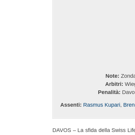
Note:
Zondac
Arbitri:
Wieg
Penalità:
Davos
Assenti:
Rasmus Kupari
,
Bren
DAVOS – La sfida della Swiss Life