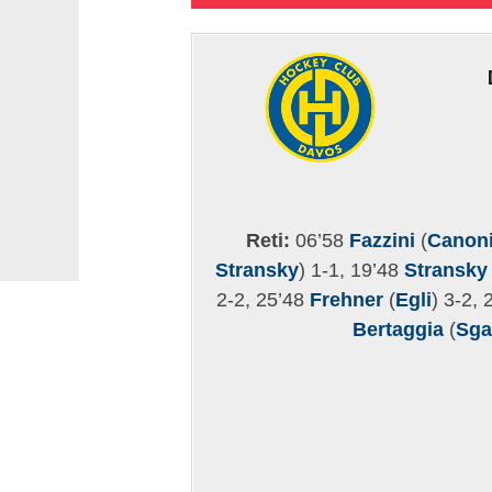
Reti:
06’58
Fazzini
(
Canon
Stransky
) 1-1, 19’48
Stransky
2-2, 25’48
Frehner
(
Egli
) 3-2,
Bertaggia
(
Sga