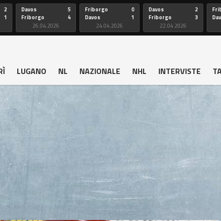
2
Davos
5
Friborgo
0
Davos
2
Fri
1
Friborgo
4
Davos
1
Friborgo
3
Da
26.04.2026
24.04.2026
22.04.2026
RÌ
LUGANO
NL
NAZIONALE
NHL
INTERVISTE
T