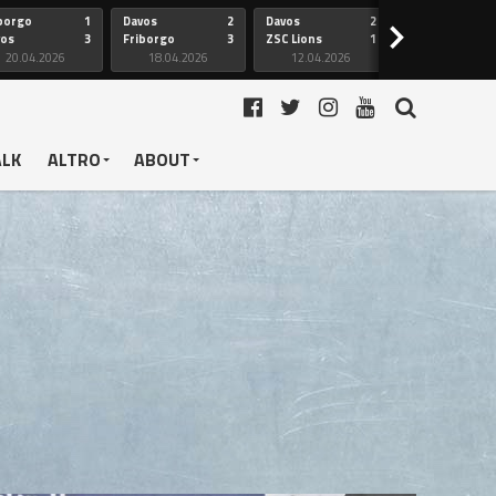
borgo
1
Davos
2
Davos
2
Friborgo
>
vos
3
Friborgo
3
ZSC Lions
1
Ginevra
20.04.2026
18.04.2026
12.04.2026
12.04.2026
ALK
ALTRO
ABOUT