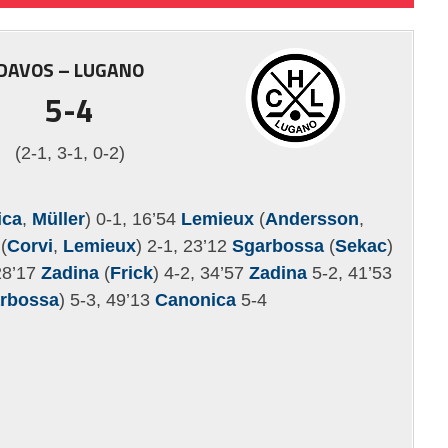
DAVOS – LUGANO
5-4
(2-1, 3-1, 0-2)
ica
,
Müller
) 0-1, 16’54
Lemieux
(
Andersson
,
(
Corvi
,
Lemieux
) 2-1, 23’12
Sgarbossa
(
Sekac
)
 28’17
Zadina
(
Frick
) 4-2, 34’57
Zadina
5-2, 41’53
rbossa
) 5-3, 49’13
Canonica
5-4