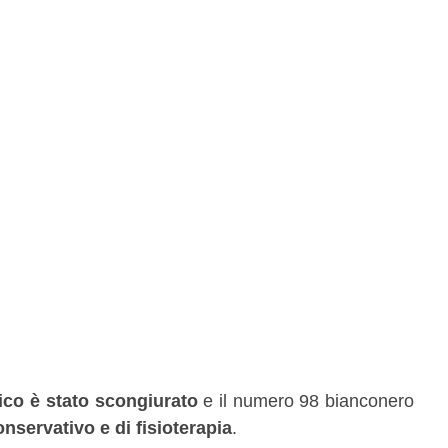
ico è stato scongiurato
e il numero 98 bianconero
nservativo e di fisioterapia
.