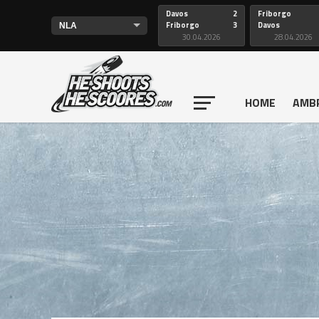
Davos
2
Friborgo
Friborgo
3
Davos
30.04.2026
28.04.2026
HOME
AMB