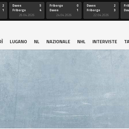
2
Davos
5
Friborgo
0
Davos
2
Fri
1
Friborgo
4
Davos
1
Friborgo
3
Da
26.04.2026
24.04.2026
22.04.2026
RÌ
LUGANO
NL
NAZIONALE
NHL
INTERVISTE
T