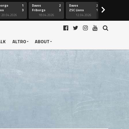
borgo
1
Davos
2
Davos
2
Friborgo
>
vos
3
Friborgo
3
ZSC Lions
1
Ginevra
20.04.2026
18.04.2026
12.04.2026
12.04.2026
ALK
ALTRO
ABOUT