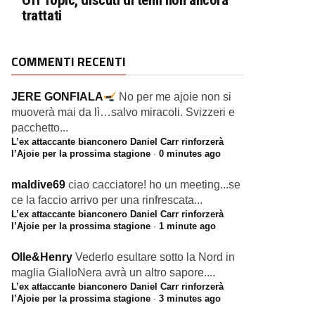
Off Topic, discuti di temi non ancora
trattati
COMMENTI RECENTI
JERE GONFIALA
No per me ajoie non si
muoverà mai da lì…salvo miracoli. Svizzeri e
pacchetto...
L’ex attaccante bianconero Daniel Carr rinforzerà
l’Ajoie per la prossima stagione
·
0 minutes ago
maldive69
ciao cacciatore! ho un meeting...se
ce la faccio arrivo per una rinfrescata...
L’ex attaccante bianconero Daniel Carr rinforzerà
l’Ajoie per la prossima stagione
·
1 minute ago
Olle&Henry
Vederlo esultare sotto la Nord in
maglia GialloNera avrà un altro sapore....
L’ex attaccante bianconero Daniel Carr rinforzerà
l’Ajoie per la prossima stagione
·
3 minutes ago