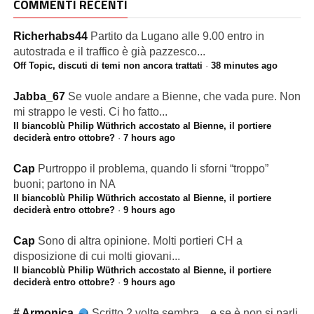
COMMENTI RECENTI
Richerhabs44
Partito da Lugano alle 9.00 entro in
autostrada e il traffico è già pazzesco...
Off Topic, discuti di temi non ancora trattati
·
38 minutes ago
Jabba_67
Se vuole andare a Bienne, che vada pure. Non
mi strappo le vesti. Ci ho fatto...
Il biancoblù Philip Wüthrich accostato al Bienne, il portiere
deciderà entro ottobre?
·
7 hours ago
Cap
Purtroppo il problema, quando li sforni “troppo”
buoni; partono in NA
Il biancoblù Philip Wüthrich accostato al Bienne, il portiere
deciderà entro ottobre?
·
9 hours ago
Cap
Sono di altra opinione. Molti portieri CH a
disposizione di cui molti giovani...
Il biancoblù Philip Wüthrich accostato al Bienne, il portiere
deciderà entro ottobre?
·
9 hours ago
# Armonica
Scritto 2 volte sembra... e se è non si parli