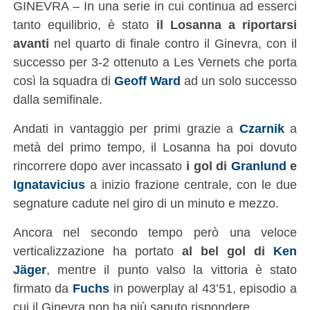
GINEVRA – In una serie in cui continua ad esserci
tanto equilibrio, è stato
il Losanna a riportarsi
avanti
nel quarto di finale contro il Ginevra, con il
successo per 3-2 ottenuto a Les Vernets che porta
così la squadra di
Geoff Ward
ad un solo successo
dalla semifinale.
Andati in vantaggio per primi grazie a
Czarnik
a
metà del primo tempo, il Losanna ha poi dovuto
rincorrere dopo aver incassato
i gol di
Granlund
e
Ignatavicius
a inizio frazione centrale, con le due
segnature cadute nel giro di un minuto e mezzo.
Ancora nel secondo tempo però una veloce
verticalizzazione ha portato
al bel gol di
Ken
Jäger
, mentre il punto valso la vittoria è stato
firmato da
Fuchs
in powerplay al 43’51, episodio a
cui il Ginevra non ha più saputo rispondere.