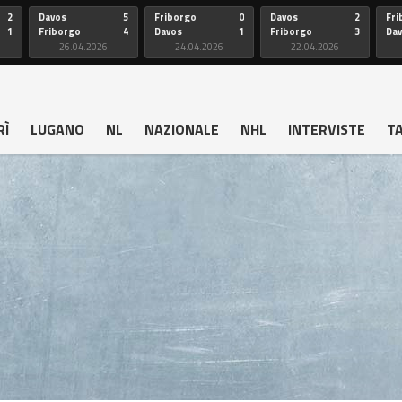
2
Davos
5
Friborgo
0
Davos
2
Fri
1
Friborgo
4
Davos
1
Friborgo
3
Da
26.04.2026
24.04.2026
22.04.2026
RÌ
LUGANO
NL
NAZIONALE
NHL
INTERVISTE
T