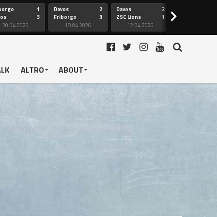
borgo
1
Davos
2
Davos
2
Friborgo
>
vos
3
Friborgo
3
ZSC Lions
1
Ginevra
20.04.2026
18.04.2026
12.04.2026
12.04.2026
ALK
ALTRO
ABOUT