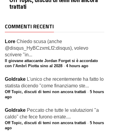
Off Topic, discuti di temi non ancora
trattati
COMMENTI RECENTI
Lore
Chiedo scusa (anche
@disqus_HyBCzxmLf2:disqus), volevo
scrivere "in...
Il giovane attaccante Jordan Forget si è accordato
con l’Ambrì Piotta sino al 2028
·
4 hours ago
Goldrake
L'unico che recentemente ha fatto lo
statista dicendo "come finanziamo ste...
Off Topic, discuti di temi non ancora trattati
·
5 hours
ago
Goldrake
Peccato che tutte le valutazioni "a
caldo" che fece furono errate....
Off Topic, discuti di temi non ancora trattati
·
5 hours
ago