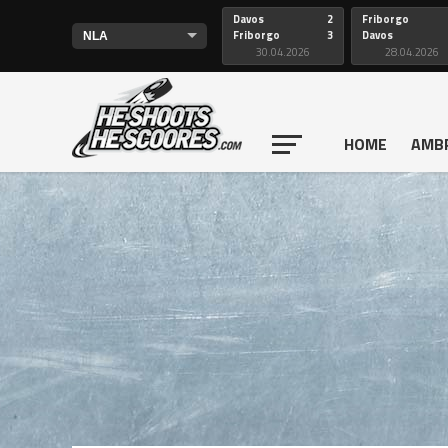
Davos
2
Friborgo
Friborgo
3
Davos
30.04.2026
28.04.2026
HOME
AMB