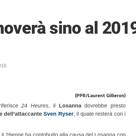
noverà sino al 2019 
016
(PPR/Laurent Gillieron)
iferisce
24 Heures
, il
Losanna
dovrebbe presto
e dell’attaccante
Sven Ryser
, il quale resterà con i
 il 26enne ha contribuito alla causa del Losanna con