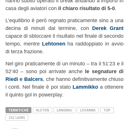
hanno subito operato il break andando a imporsi in
casa degli aviatori con
il chiaro risultato di 5-0
.
L’equilibrio è però regnato praticamente sino a una
decina di minuti dal termine, con
Derek Grant
capace di sbloccare il risultato nel finale di secondo
tempo, mentre
Lehtonen
ha raddoppiato in avvio
di terza frazione.
Nel giro praticamente di un minuto – tra il 51’23 e il
52’40 – sono poi arrivate anche
le segnature di
Riedi
e
Balcers
, che hanno definitivamente chiuso
i conti. Nel finale è poi stato
Lammikko
a ottenere
il quinto gol in powerplay.
TEMATICHE
KLOTEN
LANGNAU
LOSANNA
TOP
ZSC LIONS