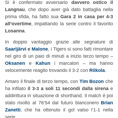
Si è confermato avversario
davvero ostico il
Langnau
, che dopo aver già dato battaglia nella
prima sfida, ha fatto sua
Gara 2 in casa per 4-3
all’overtime
, impattando la serie contro il favorito
Losanna
.
In doppio vantaggio grazie alle segnature di
Saarijärvi
e
Malone
, i Tigers si sono fatti rimontare
nel giro di un paio di minuti a inizio terzo tempo –
Oksanen
e
Kahun
i marcatori – ma hanno
velocemente reagito trovando il 3-2 con
Riikola
.
Amaro il finale di terzo tempo, con
Tim Bozon
che
ha infilato
il 3-3 a soli 11 secondi dalla sirena
e
addirittura in situazione di shorthand. Il match è poi
stato risolto al 76’54 dal futuro bianconero
Brian
Zanetti
, che ha ottenuto il gol valso l’1-1 nella
serie.