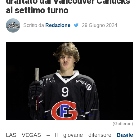
draftato dai Vancouver Canucks
al settimo turno
Scritto da
Redazione
29 Giugno 2024
(Gotteron)
LAS VEGAS – Il giovane difensore
Basile