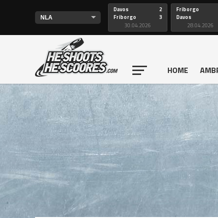
Davos
2
Friborgo
Friborgo
3
Davos
30.04.2026
28.04.2026
HOME
AMB