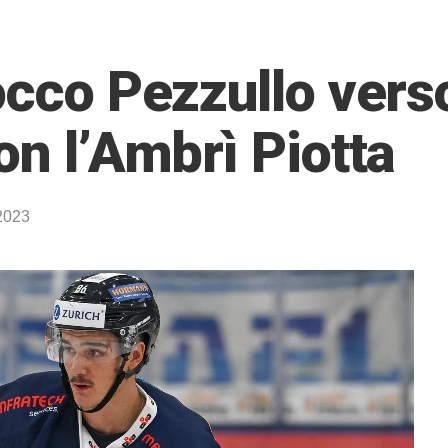
occo Pezzullo verso
on l’Ambrì Piotta
2023