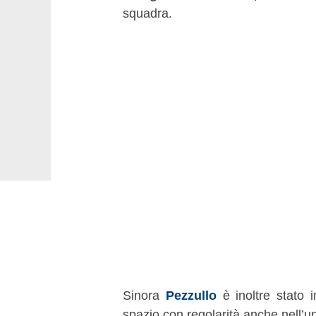
squadra.
Sinora
Pezzullo
è inoltre stato 
spazio con regolarità anche nell’un