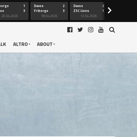
borgo
1
Davos
2
Davos
2
Friborgo
>
vos
3
Friborgo
3
ZSC Lions
1
Ginevra
20.04.2026
18.04.2026
12.04.2026
12.04.2026
ALK
ALTRO
ABOUT