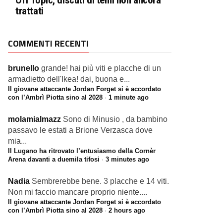
Off Topic, discuti di temi non ancora
trattati
COMMENTI RECENTI
brunello
grande! hai più viti e placche di un
armadietto dell'Ikea! dai, buona e...
Il giovane attaccante Jordan Forget si è accordato
con l’Ambrì Piotta sino al 2028
·
1 minute ago
molamialmazz
Sono di Minusio , da bambino
passavo le estati a Brione Verzasca dove
mia...
Il Lugano ha ritrovato l’entusiasmo della Cornèr
Arena davanti a duemila tifosi
·
3 minutes ago
Nadia
Sembrerebbe bene. 3 placche e 14 viti.
Non mi faccio mancare proprio niente....
Il giovane attaccante Jordan Forget si è accordato
con l’Ambrì Piotta sino al 2028
·
2 hours ago