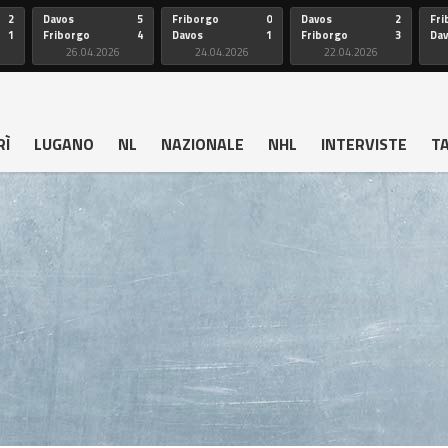
2
Davos
5
Friborgo
0
Davos
2
Fri
1
Friborgo
4
Davos
1
Friborgo
3
Da
26.04.2026
24.04.2026
22.04.2026
RÌ
LUGANO
NL
NAZIONALE
NHL
INTERVISTE
T