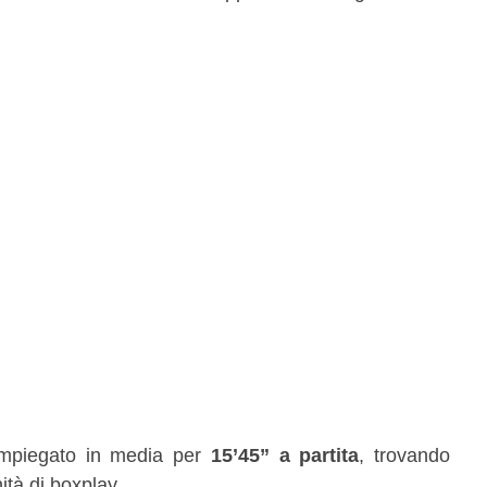
impiegato in media per
15’45” a partita
, trovando
ità di boxplay.