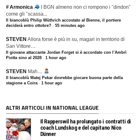
# Armonica
I BGN almeno non ci rompono i "dindon"
come gli "scassa...
Il biancoblù Philip Wüthrich accostato al Bienne, il portiere
deciderà entro ottobre?
·
55 minutes ago
STEVEN
Allora forse è più in su, magari in territorio di
San Vittore…
Il giovane attaccante Jordan Forget si è accordato con l’Ambrì
Piotta sino al 2028
·
1 hour ago
STEVEN
Mah…
Il biancoblù Matej Pekar dovrebbe giocare buona parte della
stagione a Coira
·
1 hour ago
ALTRI ARTICOLI IN NATIONAL LEAGUE
Il Rapperswil ha prolungato i contratti di
coach Lundskog e del capitano Nico
Dünner