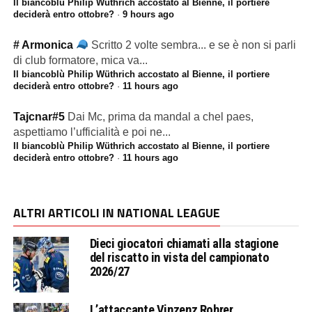
Il biancoblù Philip Wüthrich accostato al Bienne, il portiere
deciderà entro ottobre?
·
9 hours ago
# Armonica
Scritto 2 volte sembra... e se è non si parli
di club formatore, mica va...
Il biancoblù Philip Wüthrich accostato al Bienne, il portiere
deciderà entro ottobre?
·
11 hours ago
Tajcnar#5
Dai Mc, prima da mandal a chel paes,
aspettiamo l’ufficialità e poi ne...
Il biancoblù Philip Wüthrich accostato al Bienne, il portiere
deciderà entro ottobre?
·
11 hours ago
ALTRI ARTICOLI IN NATIONAL LEAGUE
Dieci giocatori chiamati alla stagione
del riscatto in vista del campionato
2026/27
L’attaccante Vinzenz Rohrer