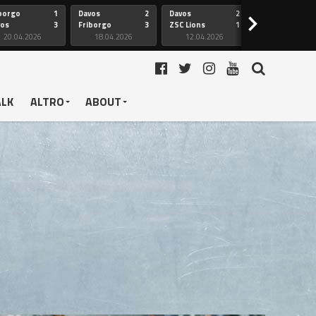
borgo
1
Davos
2
Davos
2
Friborgo
>
vos
3
Friborgo
3
ZSC Lions
1
Ginevra
20.04.2026
18.04.2026
12.04.2026
12.04.2026
ALK
ALTRO
ABOUT