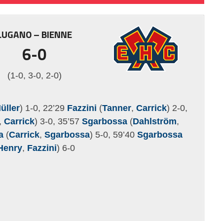
LUGANO – BIENNE
6-0
(1-0, 3-0, 2-0)
üller
) 1-0, 22’29
Fazzini
(
Tanner
,
Carrick
) 2-0,
,
Carrick
) 3-0, 35’57
Sgarbossa
(
Dahlström
,
a
(
Carrick
,
Sgarbossa
) 5-0, 59’40
Sgarbossa
Henry
,
Fazzini
) 6-0