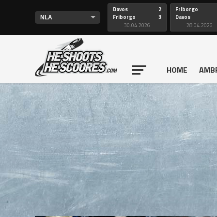
Davos
2
Friborgo
Friborgo
3
Davos
30.04.2026
28.04.2026
HOME
AMB