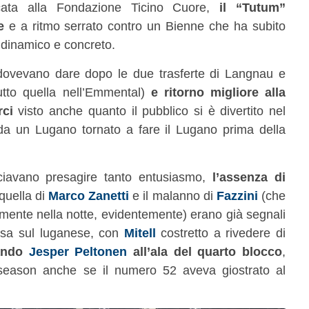
ata alla Fondazione Ticino Cuore,
il “Tutum”
e
e a ritmo serrato contro un Bienne che ha subito
 dinamico e concreto.
 dovevano dare dopo le due trasferte di Langnau e
utto quella nell’Emmental)
e ritorno migliore alla
ci
visto anche quanto il pubblico si è divertito nel
da un Lugano tornato a fare il Lugano prima della
iavano presagire tanto entusiasmo,
l’assenza di
quella di
Marco Zanetti
e il malanno di
Fazzini
(che
ente nella notte, evidentemente) erano già segnali
osa sul luganese, con
Mitell
costretto a rivedere di
nando
Jesper Peltonen
all’ala del quarto blocco
,
season anche se il numero 52 aveva giostrato al