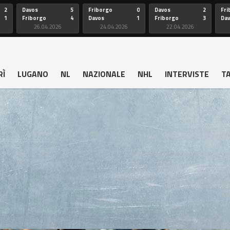
2
Davos
5
Friborgo
0
Davos
2
Fri
1
Friborgo
4
Davos
1
Friborgo
3
Da
26.04.2026
24.04.2026
22.04.2026
RÌ
LUGANO
NL
NAZIONALE
NHL
INTERVISTE
T