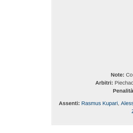
Note:
Cor
Arbitri:
Piechac
Penalità
Assenti:
Rasmus Kupari
,
Aless