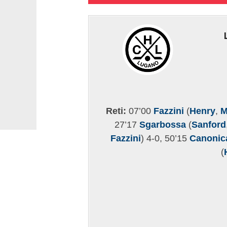
Reti:
07’00
Fazzini
(
Henry
,
M
27’17
Sgarbossa
(
Sanford
Fazzini
) 4-0, 50’15
Canonic
(