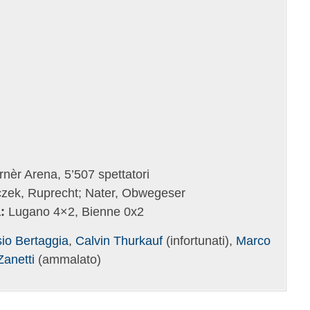
nèr Arena, 5’507 spettatori
zek, Ruprecht; Nater, Obwegeser
:
Lugano 4×2, Bienne 0x2
io Bertaggia
,
Calvin Thurkauf
(infortunati),
Marco
Zanetti
(ammalato)