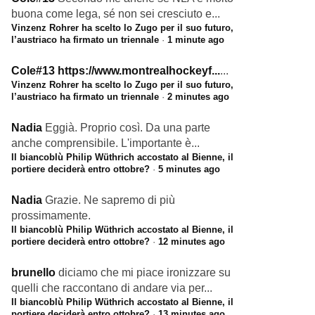
buona come lega, sé non sei cresciuto e...
Vinzenz Rohrer ha scelto lo Zugo per il suo futuro,
l’austriaco ha firmato un triennale
·
1 minute ago
Cole#13
https://www.montrealhockeyf...
...
Vinzenz Rohrer ha scelto lo Zugo per il suo futuro,
l’austriaco ha firmato un triennale
·
2 minutes ago
Nadia
Eggià. Proprio così. Da una parte
anche comprensibile. L'importante è...
Il biancoblù Philip Wüthrich accostato al Bienne, il
portiere deciderà entro ottobre?
·
5 minutes ago
Nadia
Grazie. Ne sapremo di più
prossimamente.
Il biancoblù Philip Wüthrich accostato al Bienne, il
portiere deciderà entro ottobre?
·
12 minutes ago
brunello
diciamo che mi piace ironizzare su
quelli che raccontano di andare via per...
Il biancoblù Philip Wüthrich accostato al Bienne, il
portiere deciderà entro ottobre?
·
13 minutes ago