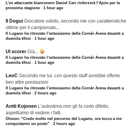
L’ex attaccante bianconero Daniel Carr rinforzerà l’Ajoie per la
prossima stagione
·
1 hour ago
Il Dogui
Giocatore valido, secondo me con caratteristiche
ottime per il campionato...
Il Lugano ha ritrovato l’entusiasmo della Cornèr Arena davanti a
duemila tifosi
·
1 hour ago
Ul scorer
Già...
Il Lugano ha ritrovato l’entusiasmo della Cornèr Arena davanti a
duemila tifosi
·
1 hour ago
LeoC
Secondo me lui, con questo staff avrebbe offerto
ben altre prestazioni
Il Lugano ha ritrovato l’entusiasmo della Cornèr Arena davanti a
duemila tifosi
·
2 hours ago
Antti Kojonen
L’autostima non gli fa certo difetto,
aspettiamo di vedere i fatti.
Olsson: “Credo molto nel percorso del Lugano, ora tocca a me
conquistarmi un posto”
·
2 hours ago