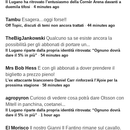
Il Lugano ha ritrovato l’entusiasmo della Cornèr Arena davanti a
duemila tifosi
·
4 minutes ago
Tambu
Esagera…oggi forse!!
Off Topic, discuti di temi non ancora trattati
·
44 minutes ago
TheBigJankowski
Qualcuno sa se esiste ancora la
possibilità per gli abbonati di portare un...
Il Lugano riparte dalla propria identità ritrovata: “Ognuno dovrà
dare il 5% in più”
·
54 minutes ago
Mrs Bob Hess
E con gli abbonati a dover prendere il
biglietto a prezzo pieno!
L’ex attaccante bianconero Daniel Carr rinforzerà l’Ajoie per la
prossima stagione
·
58 minutes ago
agropyron
Curioso di vedere cosa potrà dare Olsson con
Mitell in panchina, coetanei...
Il Lugano riparte dalla propria identità ritrovata: “Ognuno dovrà
dare il 5% in più”
·
1 hour ago
El Morisco
Il nostro Gianni Il Fantino rimane sul cavallo.