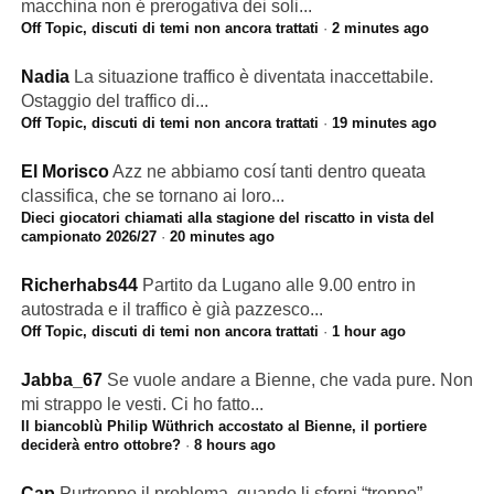
macchina non é prerogativa dei soli...
Off Topic, discuti di temi non ancora trattati
·
2 minutes ago
Nadia
La situazione traffico è diventata inaccettabile.
Ostaggio del traffico di...
Off Topic, discuti di temi non ancora trattati
·
19 minutes ago
El Morisco
Azz ne abbiamo cosí tanti dentro queata
classifica, che se tornano ai loro...
Dieci giocatori chiamati alla stagione del riscatto in vista del
campionato 2026/27
·
20 minutes ago
Richerhabs44
Partito da Lugano alle 9.00 entro in
autostrada e il traffico è già pazzesco...
Off Topic, discuti di temi non ancora trattati
·
1 hour ago
Jabba_67
Se vuole andare a Bienne, che vada pure. Non
mi strappo le vesti. Ci ho fatto...
Il biancoblù Philip Wüthrich accostato al Bienne, il portiere
deciderà entro ottobre?
·
8 hours ago
Cap
Purtroppo il problema, quando li sforni “troppo”