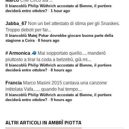
Marco
Che Circo sia ...
Il biancoblù Philip Wüthrich accostato al Bienne, il portiere
deciderà entro ottobre?
·
1 hour ago
Jabba_67
Non un bel attestato di stima per gli Snaskes.
Troppo deboli per far...
Il biancoblù Matej Pekar dovrebbe giocare buona parte della
stagione a Coira
·
8 hours ago
# Armonica
Mai sopportato quello..., manderò
piuttosto a tirar la coda a belzebù, già mi...
Il biancoblù Philip Wüthrich accostato al Bienne, il portiere
deciderà entro ottobre?
·
8 hours ago
Francia
Marco Masini 2015 cantava una canzone
intitolata Vafa...... quando hai tempo...
Il biancoblù Philip Wüthrich accostato al Bienne, il portiere
deciderà entro ottobre?
·
9 hours ago
ALTRI ARTICOLI IN AMBRÌ PIOTTA