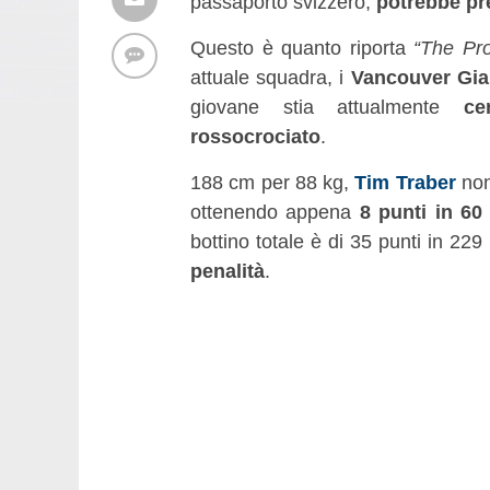
passaporto svizzero,
potrebbe pr
Questo è quanto riporta
“The Pro
attuale squadra, i
Vancouver Gia
giovane stia attualmente
ce
rossocrociato
.
188 cm per 88 kg,
Tim Traber
non
ottenendo appena
8 punti in 60
bottino totale è di 35 punti in 22
penalità
.