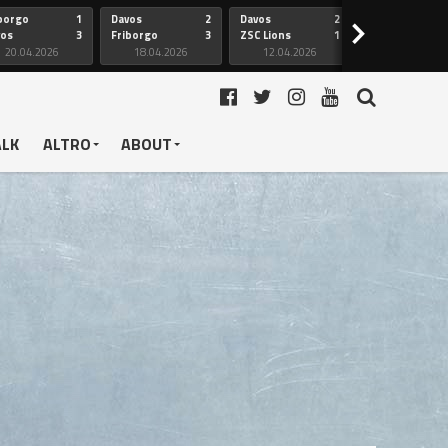
borgo
1
Davos
2
Davos
2
Friborgo
>
vos
3
Friborgo
3
ZSC Lions
1
Ginevra
20.04.2026
18.04.2026
12.04.2026
12.04.2026
ALK
ALTRO
ABOUT