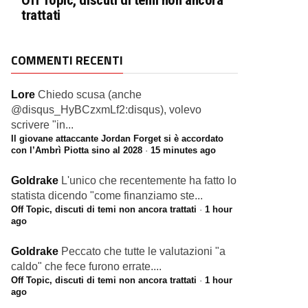
Off Topic, discuti di temi non ancora
trattati
COMMENTI RECENTI
Lore
Chiedo scusa (anche
@disqus_HyBCzxmLf2:disqus), volevo
scrivere "in...
Il giovane attaccante Jordan Forget si è accordato
con l’Ambrì Piotta sino al 2028
·
15 minutes ago
Goldrake
L'unico che recentemente ha fatto lo
statista dicendo "come finanziamo ste...
Off Topic, discuti di temi non ancora trattati
·
1 hour
ago
Goldrake
Peccato che tutte le valutazioni "a
caldo" che fece furono errate....
Off Topic, discuti di temi non ancora trattati
·
1 hour
ago