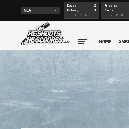
Davos
2
Friborgo
Friborgo
3
Davos
30.04.2026
28.04.2026
HOME
AMB