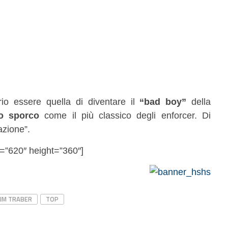
rio essere quella di diventare il
“bad boy”
della
ro sporco
come il più classico degli enforcer. Di
azione”.
=”620″ height=”360″]
IM TRABER
TOP