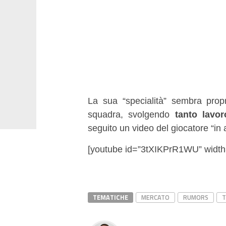
La sua “specialità” sembra prop
squadra, svolgendo
tanto lavo
seguito un video del giocatore “in 
[youtube id=”3tXIKPrR1WU” width
TEMATICHE
MERCATO
RUMORS
T