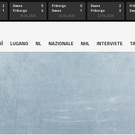
2
Davos
5
Friborgo
0
Davos
2
Fri
1
Friborgo
4
Davos
1
Friborgo
3
Da
26.04.2026
24.04.2026
22.04.2026
RÌ
LUGANO
NL
NAZIONALE
NHL
INTERVISTE
T