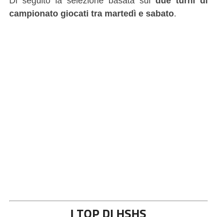
Di seguito la selezione basata sui
due turni di
campionato giocati tra martedì e sabato
.
I TOP DI HSHS