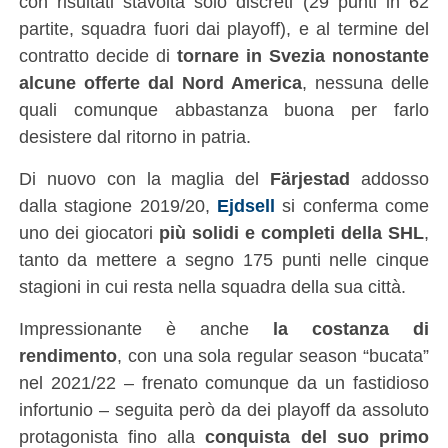
con risultati stavolta solo discreti (29 punti in 62
partite, squadra fuori dai playoff), e al termine del
contratto decide di
tornare in Svezia nonostante
alcune offerte dal Nord America
, nessuna delle
quali comunque abbastanza buona per farlo
desistere dal ritorno in patria.
Di nuovo con la maglia del
Färjestad
addosso
dalla stagione 2019/20,
Ejdsell
si conferma come
uno dei giocatori
più solidi e completi della SHL
,
tanto da mettere a segno 175 punti nelle cinque
stagioni in cui resta nella squadra della sua città.
Impressionante è anche
la costanza di
rendimento
, con una sola regular season “bucata”
nel 2021/22 – frenato comunque da un fastidioso
infortunio – seguita però da dei playoff da assoluto
protagonista fino alla
conquista del suo primo