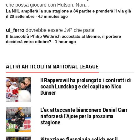
che possa giocare con Hutson. Non...
La NHL amplierà la sua stagione a 84 partite e prenderà il via già
il 29 settembre
·
43 minutes ago
ul_ferro
dovrebbe essere JvP che parte
Il biancoblù Philip Wüthrich accostato al Bienne, il portiere
deciderà entro ottobre?
·
1 hour ago
ALTRI ARTICOLI IN NATIONAL LEAGUE
Il Rapperswil ha prolungato i contratti di
coach Lundskog e del capitano Nico
Dünner
L’ex attaccante bianconero Daniel Carr
rinforzerà l’Ajoie per la prossima
stagione
Situazione finanziaria solida per il