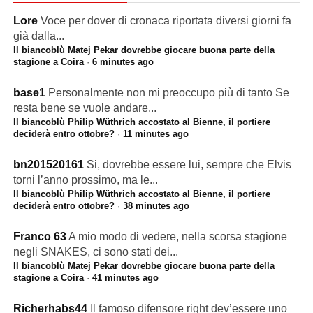
Lore
Voce per dover di cronaca riportata diversi giorni fa
già dalla...
Il biancoblù Matej Pekar dovrebbe giocare buona parte della
stagione a Coira
·
6 minutes ago
base1
Personalmente non mi preoccupo più di tanto Se
resta bene se vuole andare...
Il biancoblù Philip Wüthrich accostato al Bienne, il portiere
deciderà entro ottobre?
·
11 minutes ago
bn201520161
Si, dovrebbe essere lui, sempre che Elvis
torni l’anno prossimo, ma le...
Il biancoblù Philip Wüthrich accostato al Bienne, il portiere
deciderà entro ottobre?
·
38 minutes ago
Franco 63
A mio modo di vedere, nella scorsa stagione
negli SNAKES, ci sono stati dei...
Il biancoblù Matej Pekar dovrebbe giocare buona parte della
stagione a Coira
·
41 minutes ago
Richerhabs44
Il famoso difensore right dev’essere uno