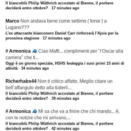
Il biancoblù Philip Wüthrich accostato al Bienne, il portiere
deciderà entro ottobre?
·
17 minutes ago
Marco
Non andava bene come settimo ( forse ) a
Lugano???
L’ex attaccante bianconero Daniel Carr rinforzerà l’Ajoie per la
prossima stagione
·
17 minutes ago
# Armonica
Ciao Maffi... complimenti per "l'Oscar alla
carriera" che ti...
Oggi è un giorno speciale, HSHS festeggia i suoi primi 15 anni di
attività
·
34 minutes ago
Richerhabs44
Non ti critico affatto. Meglio citare un
bell’affangulo detto alla tüderli...
Il biancoblù Philip Wüthrich accostato al Bienne, il portiere
deciderà entro ottobre?
·
39 minutes ago
# Armonica
Mi sa che va a finire che chi mando... è,
con le notizie che mi arrivano,...
Il biancoblù Philip Wüthrich accostato al Bienne, il portiere
deciderà entro ottobre?
·
42 minutes ago