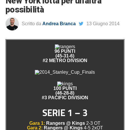
New York lotta per un’altra
possibilità
Scritto da
Andrea Branca
13 Giugno 2014
96 PUNTI
(45-31-6)
#2 METRO DIVISION
100 PUNTI
(46-28-8)
#3 PACIFIC DIVISION
SERIE 1 – 3
Gara 1:
Rangers @ Kings
2-3 OT
Gara 2:
Rangers @ Kings
4-5 2xOT