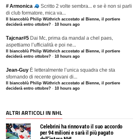
# Armonica
Scritto 2 volte sembra... e se è non si parli
di club formatore, mica va...
Il biancoblù Philip Wüthrich accostato al Bienne, il portiere
deciderà entro ottobre?
·
10 hours ago
Tajcnar#5
Dai Mc, prima da mandal a chel paes,
aspettiamo l’ufficialità e poi ne...
Il biancoblù Philip Wüthrich accostato al Bienne, il portiere
deciderà entro ottobre?
·
10 hours ago
Jean-Guy
È letteralmente l’unica squadra che sta
sfornando di recente giovani di...
Il biancoblù Philip Wüthrich accostato al Bienne, il portiere
deciderà entro ottobre?
·
10 hours ago
ALTRI ARTICOLI IN NHL
Celebrini ha rinnovato il suo accordo
per 94 milioni e sarà il più pagato
dell’intera NHL