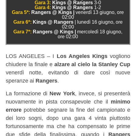
Gara 3:
Kings @ Rangers
3-0
Gara 4:
Kings @ Rangers
1-2
Gara 5*:
Rangers @ Kings |
venerdì 13 giugno, ore
02:00
Gara 6*:
Kings @ Rangers
| lunedì 16 giugno, ore
02:00
Gara 7*:
Rangers @ Kings |
mercoledì 18 giugno,
ore 02:00
LOS ANGELES – I
Los Angeles Kings
vogliono
chiudere la finale e
alzare al cielo la Stanley Cup
venerdì notte, evitando di dare così nuove
speranze ai
Rangers
.
La formazione di
New York
, invece, si presenterà
nuovamente in pista consapevole che il
minimo
errore
potrebbe segnare la fine del campionato e
dei loro sogni, dopo una gara 4 vinta piuttosto
fortunosamente ma che ha compensato le prime
due sfide della finalissima, quando i
Rangers