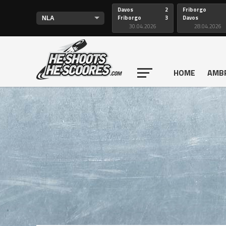
Davos
2
Friborgo
Friborgo
3
Davos
30.04.2026
28.04.2026
HOME
AMB