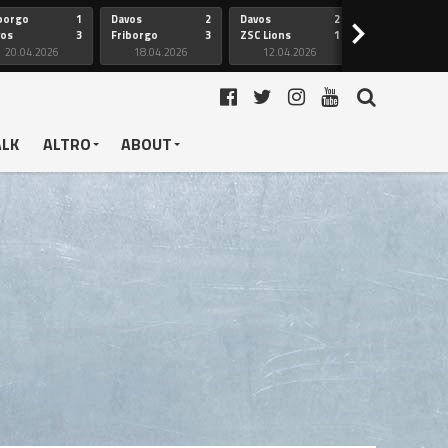
borgo
1
Davos
2
Davos
2
Friborgo
>
vos
3
Friborgo
3
ZSC Lions
1
Ginevra
20.04.2026
18.04.2026
12.04.2026
12.04.2026
ALK
ALTRO
ABOUT