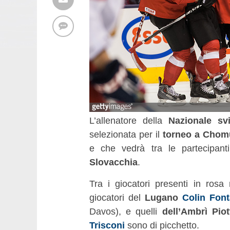
L’allenatore della
Nazionale sv
selezionata per il
torneo a Chomu
e che vedrà tra le partecipant
Slovacchia
.
Tra i giocatori presenti in rosa
giocatori del
Lugano
Colin Fon
Davos), e quelli
dell’Ambrì Pio
Trisconi
sono di picchetto.