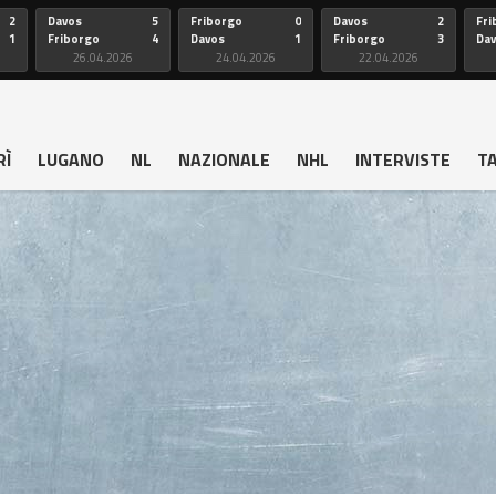
2
Davos
5
Friborgo
0
Davos
2
Fri
1
Friborgo
4
Davos
1
Friborgo
3
Da
26.04.2026
24.04.2026
22.04.2026
RÌ
LUGANO
NL
NAZIONALE
NHL
INTERVISTE
T