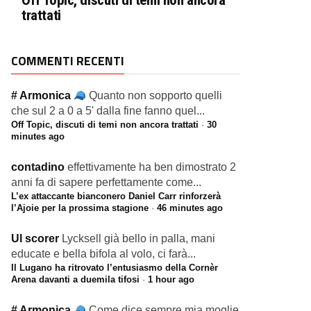
Off Topic, discuti di temi non ancora
trattati
COMMENTI RECENTI
# Armonica
Quanto non sopporto quelli
che sul 2 a 0 a 5' dalla fine fanno quel...
Off Topic, discuti di temi non ancora trattati
·
30
minutes ago
contadino
effettivamente ha ben dimostrato 2
anni fa di sapere perfettamente come...
L’ex attaccante bianconero Daniel Carr rinforzerà
l’Ajoie per la prossima stagione
·
46 minutes ago
Ul scorer
Lycksell già bello in palla, mani
educate e bella bifola al volo, ci farà...
Il Lugano ha ritrovato l’entusiasmo della Cornèr
Arena davanti a duemila tifosi
·
1 hour ago
# Armonica
Come dice sempre mia moglie