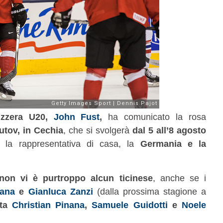
izzera U20,
John Fust
,
ha comunicato la rosa
tov, in Cechia
, che si svolgerà
dal 5 all’8 agosto
i la rappresentativa di casa, la
Germania e la
non vi è purtroppo alcun ticinese
, anche se i
tana
e
Gianluca Zanzi
(dalla prossima stagione a
tta
Christian Pinana
,
Samuele Guidotti
e
Noele