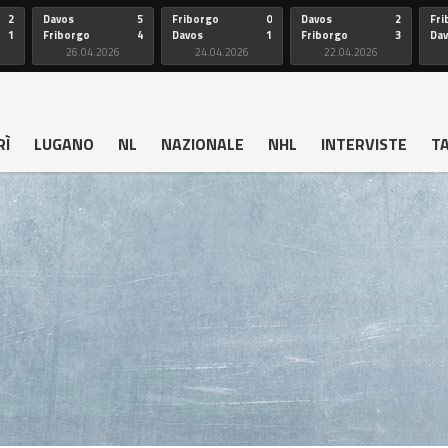
2
Davos
5
Friborgo
0
Davos
2
Fri
1
Friborgo
4
Davos
1
Friborgo
3
Da
26.04.2026
24.04.2026
22.04.2026
RÌ
LUGANO
NL
NAZIONALE
NHL
INTERVISTE
T