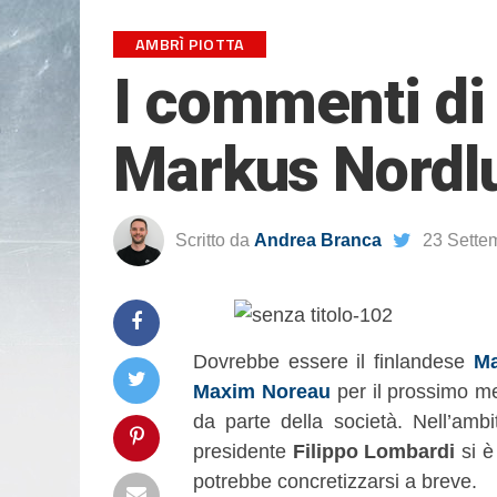
AMBRÌ PIOTTA
I commenti di 
Markus Nordl
Scritto da
Andrea Branca
23 Sette
Dovrebbe essere il finlandese
Ma
Maxim Noreau
per il prossimo me
da parte della società. Nell’amb
presidente
Filippo Lombardi
si è
potrebbe concretizzarsi a breve.