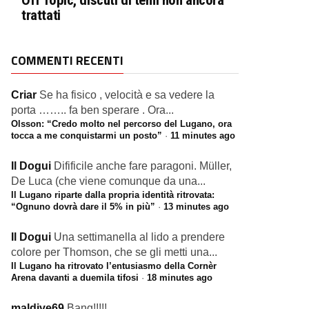
Off Topic, discuti di temi non ancora
trattati
COMMENTI RECENTI
Criar
Se ha fisico , velocità e sa vedere la
porta …….. fa ben sperare . Ora...
Olsson: “Credo molto nel percorso del Lugano, ora
tocca a me conquistarmi un posto”
·
11 minutes ago
Il Dogui
Difificile anche fare paragoni. Müller,
De Luca (che viene comunque da una...
Il Lugano riparte dalla propria identità ritrovata:
“Ognuno dovrà dare il 5% in più”
·
13 minutes ago
Il Dogui
Una settimanella al lido a prendere
colore per Thomson, che se gli metti una...
Il Lugano ha ritrovato l’entusiasmo della Cornèr
Arena davanti a duemila tifosi
·
18 minutes ago
maldive69
Bang!!!!!