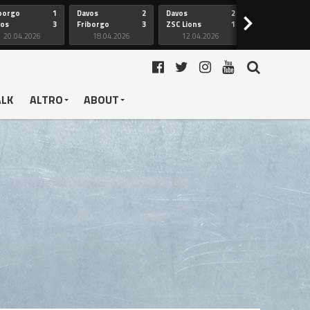
borgo
1
Davos
2
Davos
2
Friborgo
>
vos
3
Friborgo
3
ZSC Lions
1
Ginevra
20.04.2026
18.04.2026
12.04.2026
12.04.2026
ALK
ALTRO
ABOUT