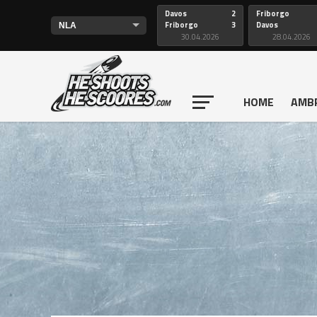
Davos
2
Friborgo
Friborgo
3
Davos
30.04.2026
28.04.2026
HOME
AMB