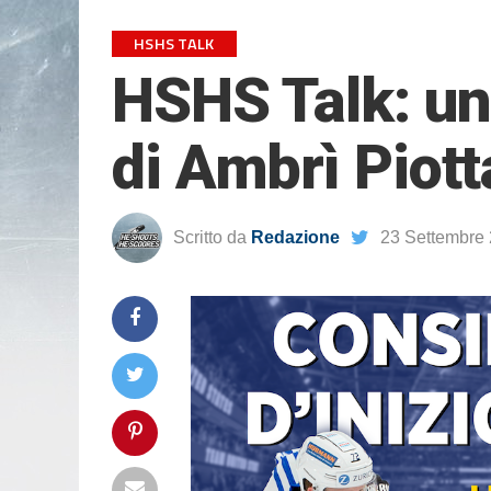
HSHS TALK
HSHS Talk: uno
di Ambrì Piott
Scritto da
Redazione
23 Settembre