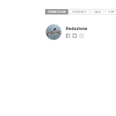
TEMATICHE
PODCAST
TALK
TOP
Redazione