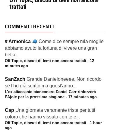
Off Topic, discuti di temi non ancora
trattati
COMMENTI RECENTI
# Armonica
Come dice sempre mia moglie
abbiamo avuto la fortuna di vivere una gran
bella...
Off Topic, discuti di temi non ancora trattati
·
12
minutes ago
SanZach
Grande Danieloneeee. Non ricordo
se l'ho già scritto ma quest'anno...
L’ex attaccante bianconero Daniel Carr rinforzerà
l’Ajoie per la prossima stagione
·
17 minutes ago
Cap
Una giornata veramente triste per tutti
coloro che hanno vissuto con te e...
Off Topic, discuti di temi non ancora trattati
·
1 hour
ago