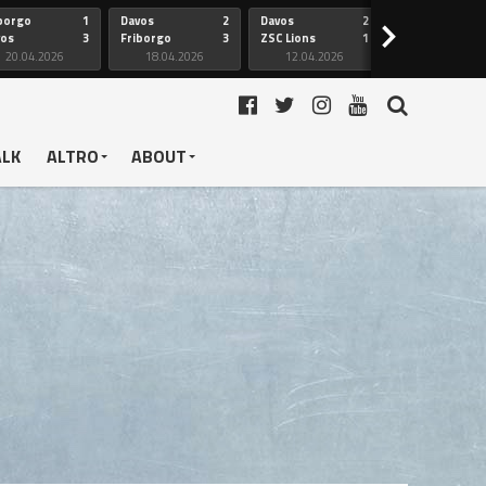
borgo
1
Davos
2
Davos
2
Friborgo
>
vos
3
Friborgo
3
ZSC Lions
1
Ginevra
20.04.2026
18.04.2026
12.04.2026
12.04.2026
ALK
ALTRO
ABOUT