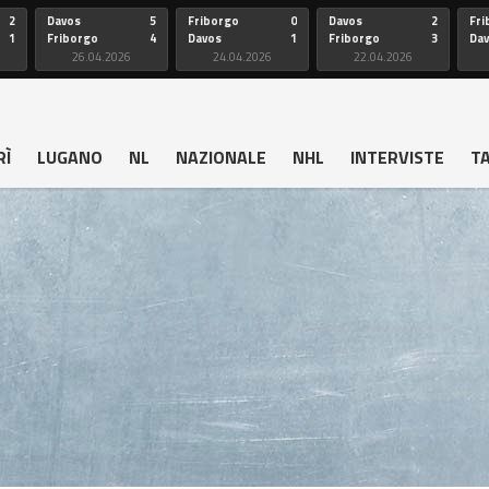
2
Davos
5
Friborgo
0
Davos
2
Fri
1
Friborgo
4
Davos
1
Friborgo
3
Da
26.04.2026
24.04.2026
22.04.2026
RÌ
LUGANO
NL
NAZIONALE
NHL
INTERVISTE
T