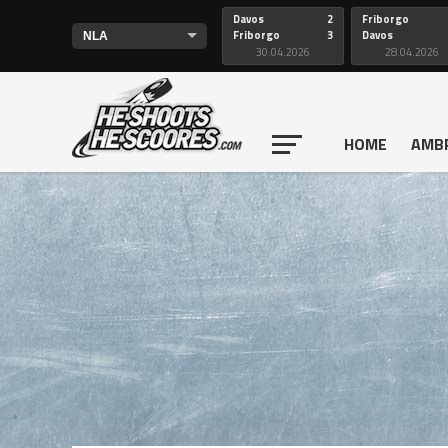
Davos
2
Friborgo
Friborgo
3
Davos
30.04.2026
28.04.2026
HOME
AMB