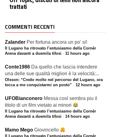
Off Topic, discuti di temi non ancora
trattati
COMMENTI RECENTI
Zalander
Per fortuna ancora un po' si!
Il Lugano ha ritrovato l’entusiasmo della Cornèr
Arena davanti a duemila tifosi
·
11 hours ago
Conte1986
Da quello che lascia intendere
una delle sue qualità migliori è la velocità:...
Olsson: “Credo molto nel percorso del Lugano, ora
tocca a me conquistarmi un posto”
·
12 hours ago
UFOBianconero
Messa così sembra piu il
titolo di un film vietato ai minori
Il Lugano ha ritrovato l’entusiasmo della Cornèr
Arena davanti a duemila tifosi
·
14 hours ago
Mamo Mego
Giovincello
Il Lugano ha ritrovato l’entusiasmo della Cornèr