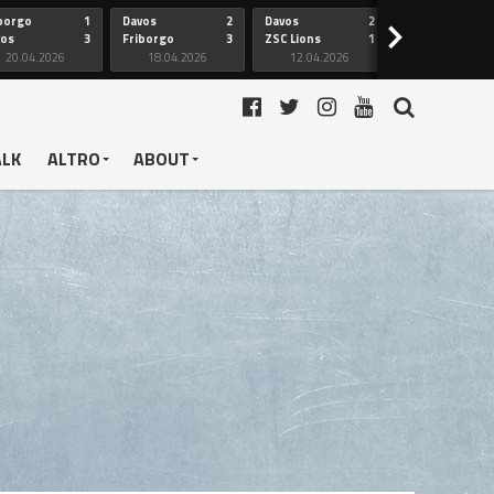
borgo
1
Davos
2
Davos
2
Friborgo
>
vos
3
Friborgo
3
ZSC Lions
1
Ginevra
20.04.2026
18.04.2026
12.04.2026
12.04.2026
ALK
ALTRO
ABOUT