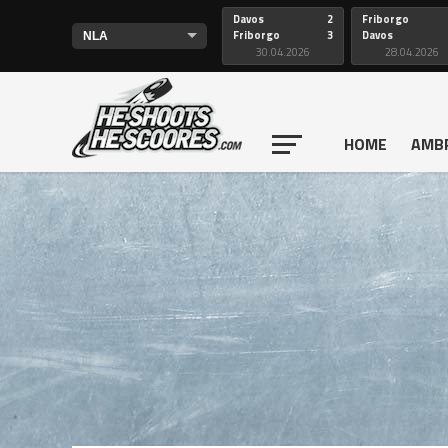
Davos
2
Friborgo
Friborgo
3
Davos
30.04.2026
28.04.2026
HOME
AMB