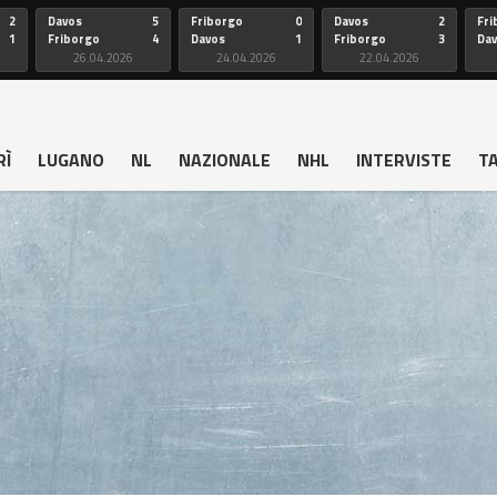
2
Davos
5
Friborgo
0
Davos
2
Fri
1
Friborgo
4
Davos
1
Friborgo
3
Da
26.04.2026
24.04.2026
22.04.2026
RÌ
LUGANO
NL
NAZIONALE
NHL
INTERVISTE
T