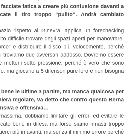
 facciate fatica a creare più confusione davanti a
ate il tiro troppo “pulito”. Andrà cambiato
azio rispetto al Ginevra, applica un forechecking
to difficile trovare degli spazi aperti per manovrare.
orco” e distribuire il disco più velocemente, perché
 troviamo due avversari addosso. Dovremo essere
o e metterli sotto pressione, perché è vero che sono
tmo, ma giocano a 5 difensori pure loro e non bisogna
o bene le ultime 3 partite, ma manca qualcosa per
aniera regolare, va detto che contro questo Berna
fensiva e offensiva…
assima, dobbiamo limitare gli errori ed evitare le
cato bene in difesa ma forse siamo rimasti troppo
gerci più in avanti, ma senza il minimo errore perché