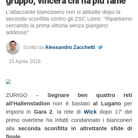
gruppo, vincerà chi ha più fame”
L’attaccante bianconero non si abbatte dopo la
seconda sconfitta contro gli ZSC Lions: “Ripartiamo
cercando la prima vittoria senza piangerci
addosso”
Scritto da
Alessandro Zacchetti
15 Aprile 2018
ZURIGO –
Segnare ben quattro reti
all’Hallenstadion
non è bastato
al Lugano
per
imporsi in
Gara 2
, la rete di
Wick
dopo 17′ del
primo overtime ha infatti condannato i bianconeri
alla
seconda sconfitta in altrettante sfide di
finale
.