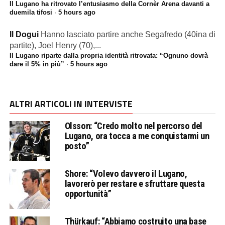
Il Lugano ha ritrovato l’entusiasmo della Cornèr Arena davanti a
duemila tifosi
·
5 hours ago
Il Dogui
Hanno lasciato partire anche Segafredo (40ina di
partite), Joel Henry (70),...
Il Lugano riparte dalla propria identità ritrovata: “Ognuno dovrà
dare il 5% in più”
·
5 hours ago
ALTRI ARTICOLI IN INTERVISTE
Olsson: “Credo molto nel percorso del
Lugano, ora tocca a me conquistarmi un
posto”
Shore: “Volevo davvero il Lugano,
lavorerò per restare e sfruttare questa
opportunità”
Thürkauf: “Abbiamo costruito una base