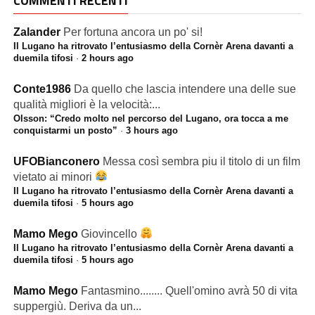
COMMENTI RECENTI
Zalander
Per fortuna ancora un po' si!
Il Lugano ha ritrovato l’entusiasmo della Cornèr Arena davanti a
duemila tifosi
·
2 hours ago
Conte1986
Da quello che lascia intendere una delle sue
qualità migliori è la velocità:...
Olsson: “Credo molto nel percorso del Lugano, ora tocca a me
conquistarmi un posto”
·
3 hours ago
UFOBianconero
Messa così sembra piu il titolo di un film
vietato ai minori
Il Lugano ha ritrovato l’entusiasmo della Cornèr Arena davanti a
duemila tifosi
·
5 hours ago
Mamo Mego
Giovincello
Il Lugano ha ritrovato l’entusiasmo della Cornèr Arena davanti a
duemila tifosi
·
5 hours ago
Mamo Mego
Fantasmino........ Quell'omino avrà 50 di vita
suppergiù. Deriva da un...