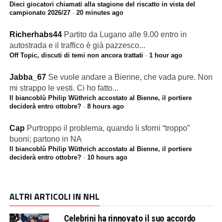
Dieci giocatori chiamati alla stagione del riscatto in vista del
campionato 2026/27
·
20 minutes ago
Richerhabs44
Partito da Lugano alle 9.00 entro in
autostrada e il traffico è già pazzesco...
Off Topic, discuti di temi non ancora trattati
·
1 hour ago
Jabba_67
Se vuole andare a Bienne, che vada pure. Non
mi strappo le vesti. Ci ho fatto...
Il biancoblù Philip Wüthrich accostato al Bienne, il portiere
deciderà entro ottobre?
·
8 hours ago
Cap
Purtroppo il problema, quando li sforni “troppo”
buoni; partono in NA
Il biancoblù Philip Wüthrich accostato al Bienne, il portiere
deciderà entro ottobre?
·
10 hours ago
ALTRI ARTICOLI IN NHL
Celebrini ha rinnovato il suo accordo