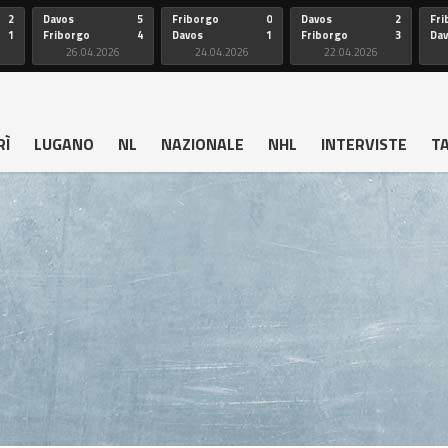
2
Davos
5
Friborgo
0
Davos
2
Fri
1
Friborgo
4
Davos
1
Friborgo
3
Da
26.04.2026
24.04.2026
22.04.2026
RÌ
LUGANO
NL
NAZIONALE
NHL
INTERVISTE
T