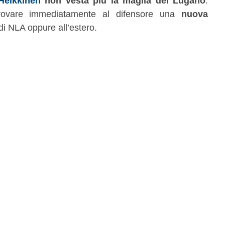
Heikkinen
non vesta più la maglia del Lugano
.
 trovare immediatamente al difensore una
nuova
di NLA oppure all’estero.