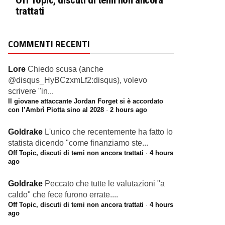
Off Topic, discuti di temi non ancora
trattati
COMMENTI RECENTI
Lore
Chiedo scusa (anche
@disqus_HyBCzxmLf2:disqus), volevo
scrivere "in...
Il giovane attaccante Jordan Forget si è accordato
con l’Ambrì Piotta sino al 2028
·
2 hours ago
Goldrake
L'unico che recentemente ha fatto lo
statista dicendo "come finanziamo ste...
Off Topic, discuti di temi non ancora trattati
·
4 hours
ago
Goldrake
Peccato che tutte le valutazioni "a
caldo" che fece furono errate....
Off Topic, discuti di temi non ancora trattati
·
4 hours
ago