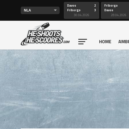
Davos
2
Friborgo
Friborgo
3
Davos
30.04.2026
28.04.2026
HOME
AMB