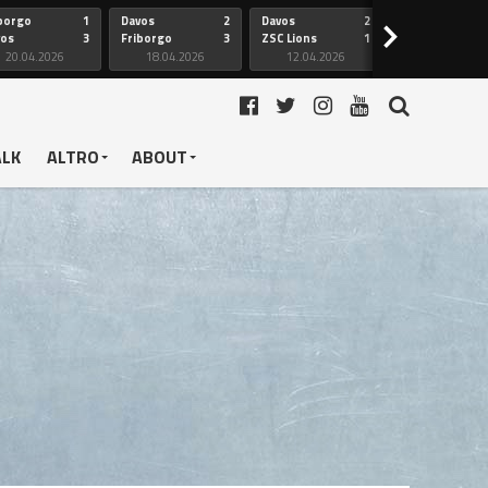
borgo
1
Davos
2
Davos
2
Friborgo
>
vos
3
Friborgo
3
ZSC Lions
1
Ginevra
20.04.2026
18.04.2026
12.04.2026
12.04.2026
ALK
ALTRO
ABOUT