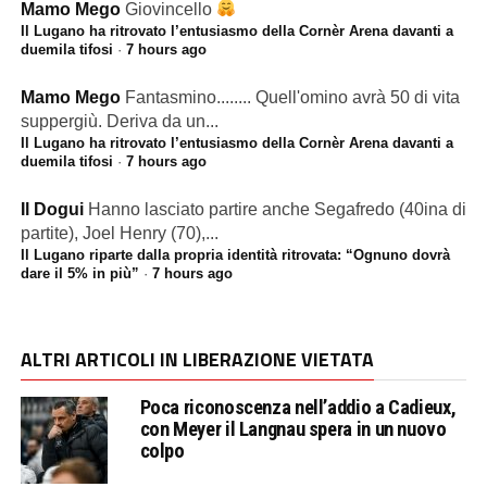
Mamo Mego
Giovincello
Il Lugano ha ritrovato l’entusiasmo della Cornèr Arena davanti a
duemila tifosi
·
7 hours ago
Mamo Mego
Fantasmino........ Quell'omino avrà 50 di vita
suppergiù. Deriva da un...
Il Lugano ha ritrovato l’entusiasmo della Cornèr Arena davanti a
duemila tifosi
·
7 hours ago
Il Dogui
Hanno lasciato partire anche Segafredo (40ina di
partite), Joel Henry (70),...
Il Lugano riparte dalla propria identità ritrovata: “Ognuno dovrà
dare il 5% in più”
·
7 hours ago
ALTRI ARTICOLI IN LIBERAZIONE VIETATA
Poca riconoscenza nell’addio a Cadieux,
con Meyer il Langnau spera in un nuovo
colpo