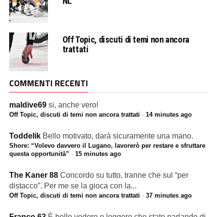
NL
Off Topic, discuti di temi non ancora
trattati
COMMENTI RECENTI
maldive69
si, anche vero!
Off Topic, discuti di temi non ancora trattati
·
14 minutes ago
Toddelik
Bello motivato, darà sicuramente una mano.
Shore: “Volevo davvero il Lugano, lavorerò per restare e sfruttare
questa opportunità”
·
15 minutes ago
The Kaner 88
Concordo su tutto, tranne che sul “per
distacco”. Per me se la gioca con la...
Off Topic, discuti di temi non ancora trattati
·
37 minutes ago
Franco 63
È bello vedere e leggere che state parlando di