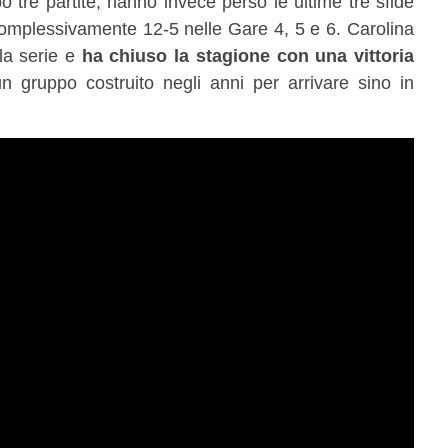
o tre partite, hanno invece perso le ultime tre sfide
 complessivamente 12-5 nelle Gare 4, 5 e 6. Carolina
la serie e
ha chiuso la stagione con una vittoria
n gruppo costruito negli anni per arrivare sino in