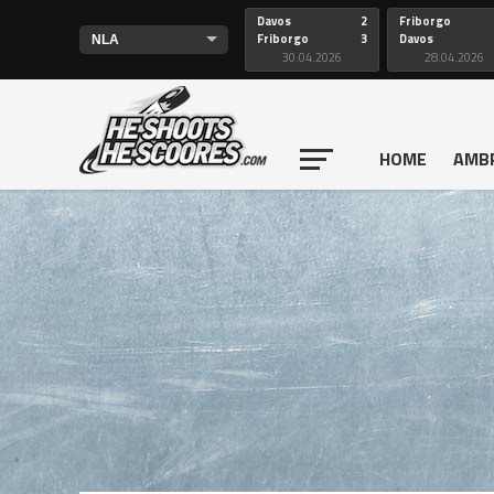
Davos
2
Friborgo
Friborgo
3
Davos
30.04.2026
28.04.2026
HOME
AMB