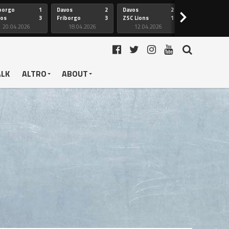
borgo
1
Davos
2
Davos
2
Friborgo
>
vos
3
Friborgo
3
ZSC Lions
1
Ginevra
20.04.2026
18.04.2026
12.04.2026
12.04.2026
ALK
ALTRO
ABOUT