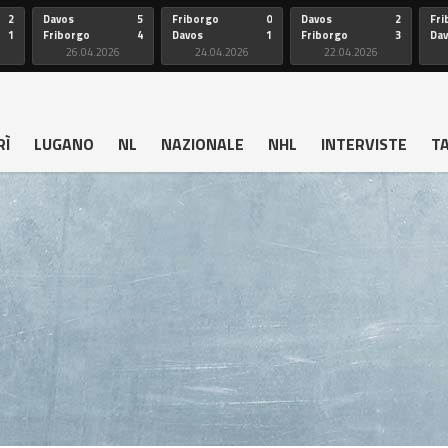
2
Davos
5
Friborgo
0
Davos
2
Fri
1
Friborgo
4
Davos
1
Friborgo
3
Da
26.04.2026
24.04.2026
22.04.2026
RÌ
LUGANO
NL
NAZIONALE
NHL
INTERVISTE
T