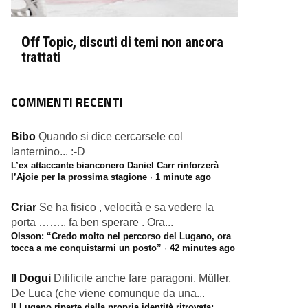
Off Topic, discuti di temi non ancora
trattati
COMMENTI RECENTI
Bibo
Quando si dice cercarsele col
lanternino... :-D
L’ex attaccante bianconero Daniel Carr rinforzerà
l’Ajoie per la prossima stagione
·
1 minute ago
Criar
Se ha fisico , velocità e sa vedere la
porta …….. fa ben sperare . Ora...
Olsson: “Credo molto nel percorso del Lugano, ora
tocca a me conquistarmi un posto”
·
42 minutes ago
Il Dogui
Difificile anche fare paragoni. Müller,
De Luca (che viene comunque da una...
Il Lugano riparte dalla propria identità ritrovata: