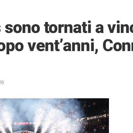
 sono tornati a vin
opo vent’anni, Co
26