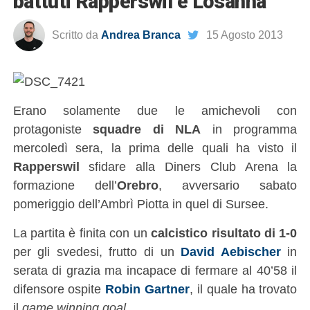
battuti Rapperswil e Losanna
Scritto da
Andrea Branca
15 Agosto 2013
Erano solamente due le amichevoli con
protagoniste
squadre di NLA
in programma
mercoledì sera, la prima delle quali ha visto il
Rapperswil
sfidare alla Diners Club Arena la
formazione dell’
Orebro
, avversario sabato
pomeriggio dell’Ambrì Piotta in quel di Sursee.
La partita è finita con un
calcistico risultato di 1-0
per gli svedesi, frutto di un
David Aebischer
in
serata di grazia ma incapace di fermare al 40’58 il
difensore ospite
Robin Gartner
, il quale ha trovato
il
game winning goal
.