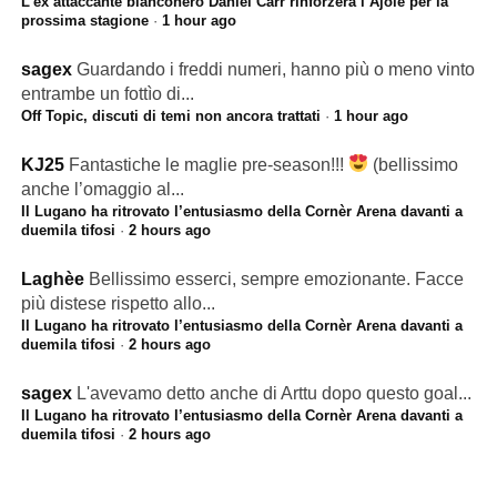
L’ex attaccante bianconero Daniel Carr rinforzerà l’Ajoie per la
prossima stagione
·
1 hour ago
sagex
Guardando i freddi numeri, hanno più o meno vinto
entrambe un fottìo di...
Off Topic, discuti di temi non ancora trattati
·
1 hour ago
KJ25
Fantastiche le maglie pre-season!!!
(bellissimo
anche l’omaggio al...
Il Lugano ha ritrovato l’entusiasmo della Cornèr Arena davanti a
duemila tifosi
·
2 hours ago
Laghèe
Bellissimo esserci, sempre emozionante. Facce
più distese rispetto allo...
Il Lugano ha ritrovato l’entusiasmo della Cornèr Arena davanti a
duemila tifosi
·
2 hours ago
sagex
L'avevamo detto anche di Arttu dopo questo goal...
Il Lugano ha ritrovato l’entusiasmo della Cornèr Arena davanti a
duemila tifosi
·
2 hours ago