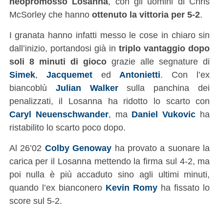
neopromosso Losanna
, con gli uomini di Chris
McSorley che hanno
ottenuto la vittoria per 5-2
.
I granata hanno infatti messo le cose in chiaro sin
dall’inizio, portandosi già in
triplo vantaggio dopo
soli 8 minuti di gioco
grazie alle segnature di
Simek
,
Jacquemet
ed
Antonietti
. Con l’ex
biancoblù
Julian Walker
sulla panchina dei
penalizzati, il Losanna ha ridotto lo scarto con
Caryl Neuenschwander
, ma
Daniel Vukovic
ha
ristabilito lo scarto poco dopo.
Al 26’02
Colby Genoway
ha provato a suonare la
carica per il Losanna mettendo la firma sul 4-2, ma
poi nulla è più accaduto sino agli ultimi minuti,
quando l’ex bianconero
Kevin Romy
ha fissato lo
score sul 5-2.