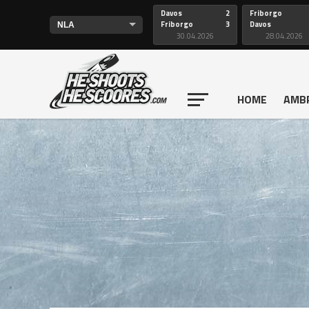
Davos
2
Friborgo
Friborgo
3
Davos
30.04.2026
28.04.2026
HOME
AMB