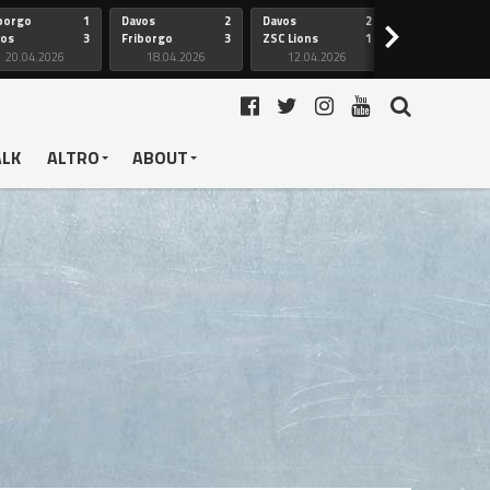
borgo
1
Davos
2
Davos
2
Friborgo
>
vos
3
Friborgo
3
ZSC Lions
1
Ginevra
20.04.2026
18.04.2026
12.04.2026
12.04.2026
ALK
ALTRO
ABOUT