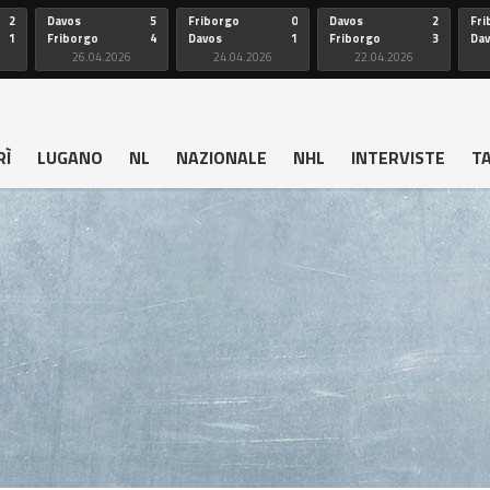
2
Davos
5
Friborgo
0
Davos
2
Fri
1
Friborgo
4
Davos
1
Friborgo
3
Da
26.04.2026
24.04.2026
22.04.2026
RÌ
LUGANO
NL
NAZIONALE
NHL
INTERVISTE
T