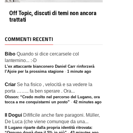
Off Topic, discuti di temi non ancora
trattati
COMMENTI RECENTI
Bibo
Quando si dice cercarsele col
lanternino... :-D
L’ex attaccante bianconero Daniel Carr rinforzerà
l’Ajoie per la prossima stagione
·
1 minute ago
Criar
Se ha fisico , velocità e sa vedere la
porta …….. fa ben sperare . Ora...
Olsson: “Credo molto nel percorso del Lugano, ora
tocca a me conquistarmi un posto”
·
42 minutes ago
Il Dogui
Difificile anche fare paragoni. Müller,
De Luca (che viene comunque da una...
Il Lugano riparte dalla propria identità ritrovata:
“Ognuno dovrà dare il 5% in più”
·
43 minutes ago