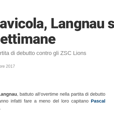
clavicola, Langnau
settimane
artita di debutto contro gli ZSC Lions
bre 2017
Langnau
, battuto all’overtime nella partita di debutto
nno infatti fare a meno del loro capitano
Pascal
.