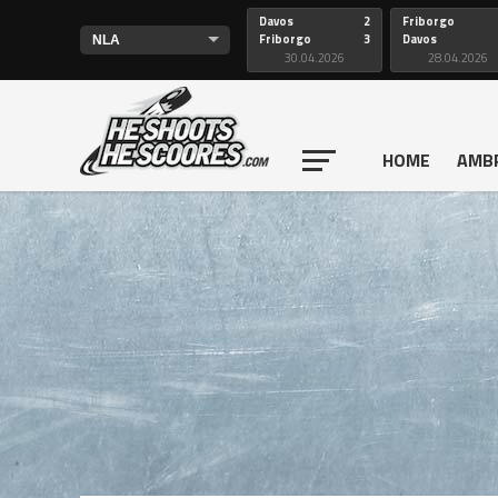
Davos
2
Friborgo
Friborgo
3
Davos
30.04.2026
28.04.2026
HOME
AMB