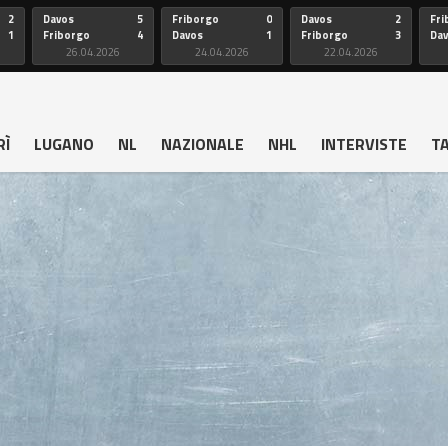
2
Davos
5
Friborgo
0
Davos
2
Fri
1
Friborgo
4
Davos
1
Friborgo
3
Da
26.04.2026
24.04.2026
22.04.2026
RÌ
LUGANO
NL
NAZIONALE
NHL
INTERVISTE
T