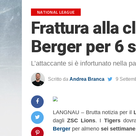
NATIONAL LEAGUE
Frattura alla 
Berger per 6 
L’attaccante si è infortunato nella p
Scritto da
Andrea Branca
9 Settem
LANGNAU – Brutta notizia per il
dagli
ZSC Lions
. I
Tigers
dovra
Berger
per almeno
sei settimane