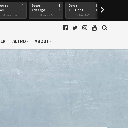
borgo
1
Davos
2
Davos
2
Friborgo
>
vos
3
Friborgo
3
ZSC Lions
1
Ginevra
20.04.2026
18.04.2026
12.04.2026
12.04.2026
ALK
ALTRO
ABOUT