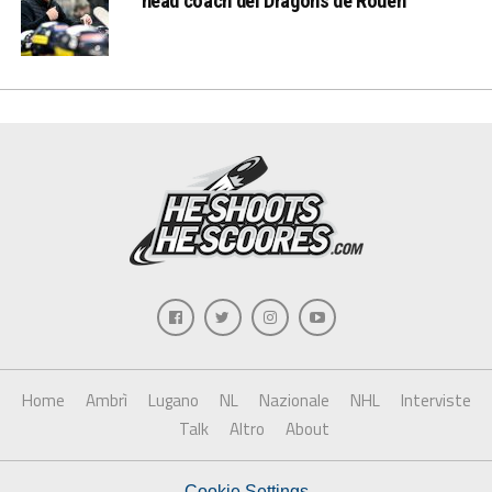
head coach dei Dragons de Rouen
Home
Ambrì
Lugano
NL
Nazionale
NHL
Interviste
Talk
Altro
About
Cookie Settings