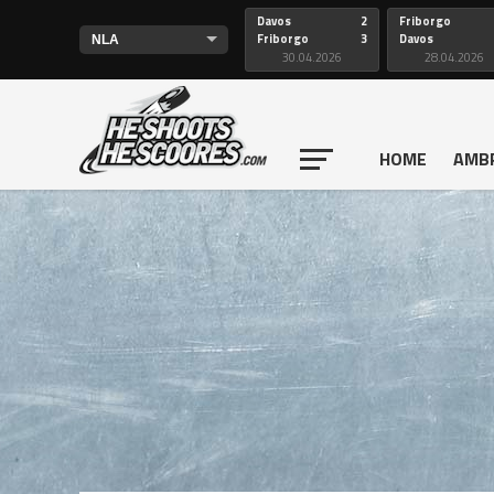
Davos
2
Friborgo
Friborgo
3
Davos
30.04.2026
28.04.2026
HOME
AMB