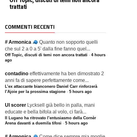
Off Topic, discuti di temi non ancora
trattati
COMMENTI RECENTI
# Armonica
Quanto non sopporto quelli
che sul 2 a 0 a 5' dalla fine fanno quel...
Off Topic, discuti di temi non ancora trattati
·
4 hours
ago
contadino
effettivamente ha ben dimostrato 2
anni fa di sapere perfettamente come...
L’ex attaccante bianconero Daniel Carr rinforzerà
l’Ajoie per la prossima stagione
·
5 hours ago
Ul scorer
Lycksell già bello in palla, mani
educate e bella bifola al volo, ci farà...
Il Lugano ha ritrovato l’entusiasmo della Cornèr
Arena davanti a duemila tifosi
·
5 hours ago
# Armonica
Come dice sempre mia moglie