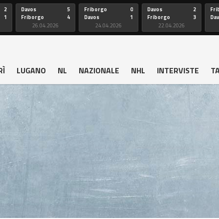
2
Davos
5
Friborgo
0
Davos
2
Fri
1
Friborgo
4
Davos
1
Friborgo
3
Da
26.04.2026
24.04.2026
22.04.2026
RÌ
LUGANO
NL
NAZIONALE
NHL
INTERVISTE
T