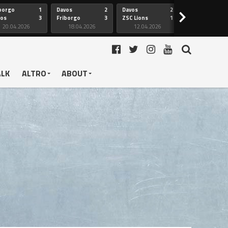
borgo
1
Davos
2
Davos
2
Friborgo
>
vos
3
Friborgo
3
ZSC Lions
1
Ginevra
20.04.2026
18.04.2026
12.04.2026
12.04.2026
ALK
ALTRO
ABOUT