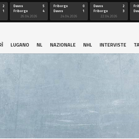
2
Davos
5
Friborgo
0
Davos
2
Fri
1
Friborgo
4
Davos
1
Friborgo
3
Da
26.04.2026
24.04.2026
22.04.2026
RÌ
LUGANO
NL
NAZIONALE
NHL
INTERVISTE
T