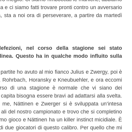
a e ci siamo fatti trovare pronti contro un avversario
a, sta a noi ora di perseverare, a partire da martedì
fezioni, nel corso della stagione sei stato
linea. Questo ha in qualche modo influito sulla
partite ho avuto al mio fianco Julius e Zwergy, poi è
ni, Rohrbach, Horansky e Kneubuehler, e ora eccomi
orso di una stagione è normale che vi siano dei
apita bisogna essere bravi ad adattarsi alla svelta.
a me, Nättinen e Zwerger si è sviluppata un’intesa
ri ali del nostro campionato e trovo che si completino
o gioco e Nättinen ha un killer instinct micidiale. È
di due giocatori di questo calibro. Per quello che mi