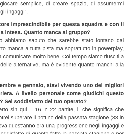
 giocare semplice, di creare spazio, di assumermi
gli ingaggi”.
atore imprescindibile per questa squadra e con il
ma intesa. Quanto manca al gruppo?
do abbiamo saputo che sarebbe stato lontano dal
rto manca a tutta pista ma soprattutto in powerplay,
 a comunicare molto bene. Col tempo siamo riusciti a
elle alternative, ma è evidente quanto manchi alla
embre e gennaio, stavi vivendo uno dei migliori
riera. A livello personale come giudichi questo
? Sei soddisfatto del tuo operato?
rto sin qui – 16 in 22 partite, il che significa che
rei superare il bottino della passata stagione (33 in
meva quest’anno era una progressione negli ingaggi e
soddisfatto di quanto fatto la passata stagione e per