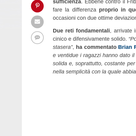
sufficienza
. Ebbene contro il Fri
fare la differenza
proprio in qu
occasioni con due ottime deviazion
Due reti fondamentali
, arrivate
cinico e difensivamente solido.
“Po
stasera”
,
ha commentato
Brian 
e ventidue i ragazzi hanno dato il
solida e, soprattutto, costante pe
nella semplicità con la quale abbi