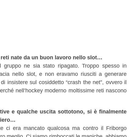
 reti nate da un buon lavoro nello slot…
il gruppo ne sia stato ripagato. Troppo spesso in
cia nello slot, e non eravamo riusciti a generare
a di insistere sul cosiddetto “crash the net”, ovvero il
 perché nell’hockey moderno moltissime reti nascono
ive e qualche uscita sottotono, si è finalmente
liero…
tite ci era mancato qualcosa ma contro il Friborgo
stro meglio. Ci siamo rimboccati le maniche, abbiamo