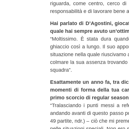
riguarda, come centro, cerco di
responsabilità e di lavorare bene a
Hai parlato di D’Agostini, gioc
quale hai sempre avuto un’otti
“Moltissimo. È stata dura quan
ghiaccio così a lungo. Il suo appo
situazione nella quale riuscivamo
colmare la sua assenza trovando d
squadra”.
Esattamente un anno fa, tra dic
momenti di forma della tua car
primo scorcio di regular season
“Tralasciando i punti messi a refe
andando avanti di questo passo pot
49 partite, ndr.) – ciò che mi pre
nelle situazioni speciali. Non ero 