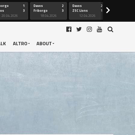
borgo
1
Davos
2
Davos
2
Friborgo
>
vos
3
Friborgo
3
ZSC Lions
1
Ginevra
20.04.2026
18.04.2026
12.04.2026
12.04.2026
ALK
ALTRO
ABOUT