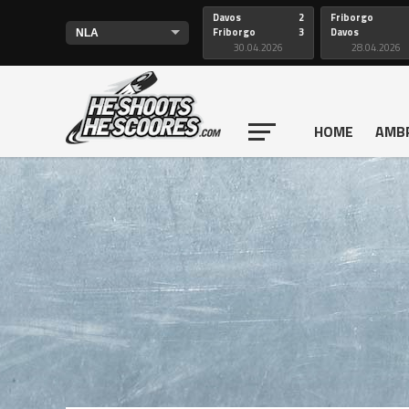
Davos
2
Friborgo
Friborgo
3
Davos
30.04.2026
28.04.2026
HOME
AMB