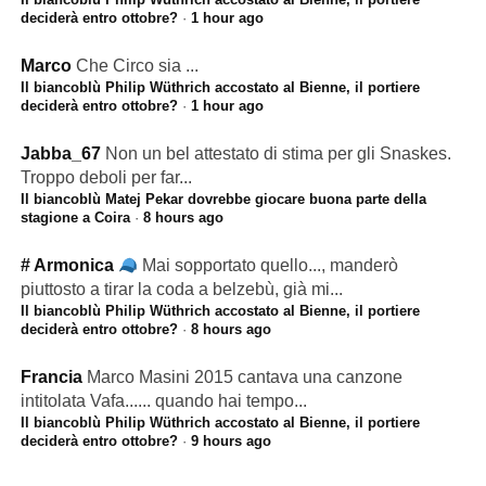
deciderà entro ottobre?
·
1 hour ago
Marco
Che Circo sia ...
Il biancoblù Philip Wüthrich accostato al Bienne, il portiere
deciderà entro ottobre?
·
1 hour ago
Jabba_67
Non un bel attestato di stima per gli Snaskes.
Troppo deboli per far...
Il biancoblù Matej Pekar dovrebbe giocare buona parte della
stagione a Coira
·
8 hours ago
# Armonica
Mai sopportato quello..., manderò
piuttosto a tirar la coda a belzebù, già mi...
Il biancoblù Philip Wüthrich accostato al Bienne, il portiere
deciderà entro ottobre?
·
8 hours ago
Francia
Marco Masini 2015 cantava una canzone
intitolata Vafa...... quando hai tempo...
Il biancoblù Philip Wüthrich accostato al Bienne, il portiere
deciderà entro ottobre?
·
9 hours ago