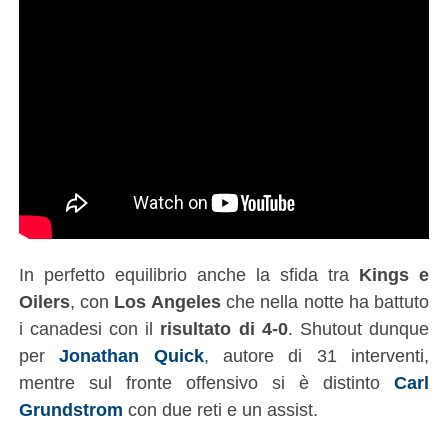
In perfetto equilibrio anche la sfida tra
Kings e
Oilers
, con
Los Angeles
che nella notte ha battuto
i canadesi con il
risultato di 4-0
. Shutout dunque
per
Jonathan Quick
, autore di 31 interventi,
mentre sul fronte offensivo si è distinto
Carl
Grundstrom
con due reti e un assist.