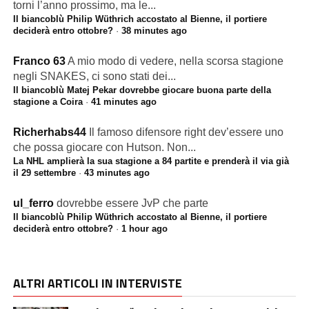
torni l’anno prossimo, ma le...
Il biancoblù Philip Wüthrich accostato al Bienne, il portiere
deciderà entro ottobre?
·
38 minutes ago
Franco 63
A mio modo di vedere, nella scorsa stagione
negli SNAKES, ci sono stati dei...
Il biancoblù Matej Pekar dovrebbe giocare buona parte della
stagione a Coira
·
41 minutes ago
Richerhabs44
Il famoso difensore right dev’essere uno
che possa giocare con Hutson. Non...
La NHL amplierà la sua stagione a 84 partite e prenderà il via già
il 29 settembre
·
43 minutes ago
ul_ferro
dovrebbe essere JvP che parte
Il biancoblù Philip Wüthrich accostato al Bienne, il portiere
deciderà entro ottobre?
·
1 hour ago
ALTRI ARTICOLI IN INTERVISTE