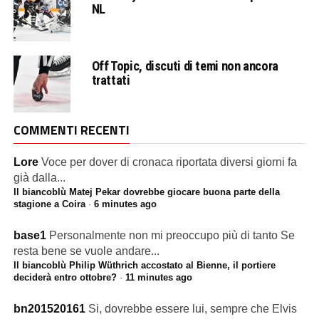
NL
Off Topic, discuti di temi non ancora
trattati
COMMENTI RECENTI
Lore
Voce per dover di cronaca riportata diversi giorni fa
già dalla...
Il biancoblù Matej Pekar dovrebbe giocare buona parte della
stagione a Coira
·
6 minutes ago
base1
Personalmente non mi preoccupo più di tanto Se
resta bene se vuole andare...
Il biancoblù Philip Wüthrich accostato al Bienne, il portiere
deciderà entro ottobre?
·
11 minutes ago
bn201520161
Si, dovrebbe essere lui, sempre che Elvis