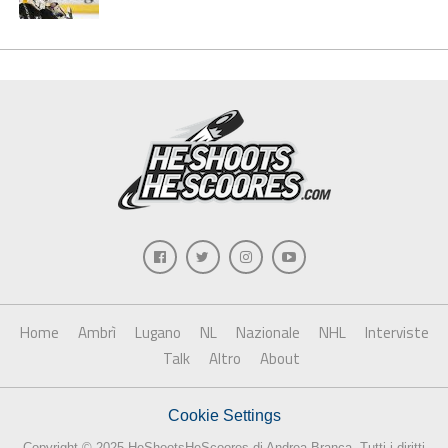
Home
Ambrì
Lugano
NL
Nazionale
NHL
Interviste
Talk
Altro
About
Cookie Settings
Copyright © 2025 HeShootsHeScoores di Andrea Branca. Tutti i diritti