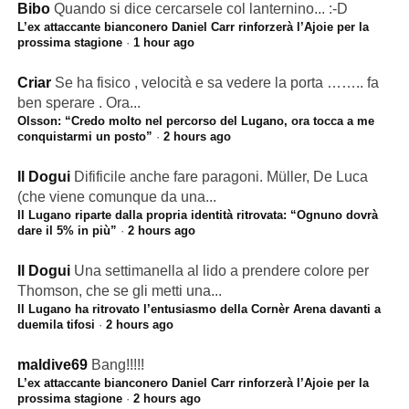
Bibo
Quando si dice cercarsele col lanternino... :-D
L’ex attaccante bianconero Daniel Carr rinforzerà l’Ajoie per la
prossima stagione
·
1 hour ago
Criar
Se ha fisico , velocità e sa vedere la porta …….. fa
ben sperare . Ora...
Olsson: “Credo molto nel percorso del Lugano, ora tocca a me
conquistarmi un posto”
·
2 hours ago
Il Dogui
Difificile anche fare paragoni. Müller, De Luca
(che viene comunque da una...
Il Lugano riparte dalla propria identità ritrovata: “Ognuno dovrà
dare il 5% in più”
·
2 hours ago
Il Dogui
Una settimanella al lido a prendere colore per
Thomson, che se gli metti una...
Il Lugano ha ritrovato l’entusiasmo della Cornèr Arena davanti a
duemila tifosi
·
2 hours ago
maldive69
Bang!!!!!
L’ex attaccante bianconero Daniel Carr rinforzerà l’Ajoie per la
prossima stagione
·
2 hours ago