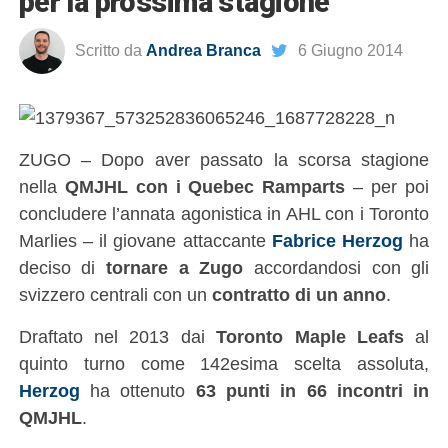
per la prossima stagione
Scritto da
Andrea Branca
6 Giugno 2014
ZUGO – Dopo aver passato la scorsa stagione
nella
QMJHL con i Quebec Ramparts
– per poi
concludere l’annata agonistica in AHL con i Toronto
Marlies – il giovane attaccante
Fabrice Herzog
ha
deciso di
tornare a Zugo
accordandosi con gli
svizzero centrali con un
contratto di un anno
.
Draftato nel 2013 dai
Toronto Maple Leafs
al
quinto turno come 142esima scelta assoluta,
Herzog
ha ottenuto
63 punti in 66 incontri in
QMJHL
.