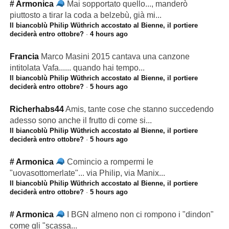
# Armonica
Mai sopportato quello..., manderò
piuttosto a tirar la coda a belzebù, già mi...
Il biancoblù Philip Wüthrich accostato al Bienne, il portiere
deciderà entro ottobre?
·
4 hours ago
Francia
Marco Masini 2015 cantava una canzone
intitolata Vafa...... quando hai tempo...
Il biancoblù Philip Wüthrich accostato al Bienne, il portiere
deciderà entro ottobre?
·
5 hours ago
Richerhabs44
Amis, tante cose che stanno succedendo
adesso sono anche il frutto di come si...
Il biancoblù Philip Wüthrich accostato al Bienne, il portiere
deciderà entro ottobre?
·
5 hours ago
# Armonica
Comincio a rompermi le
"uovasottomerlate"... via Philip, via Manix...
Il biancoblù Philip Wüthrich accostato al Bienne, il portiere
deciderà entro ottobre?
·
5 hours ago
# Armonica
I BGN almeno non ci rompono i "dindon"
come gli "scassa...