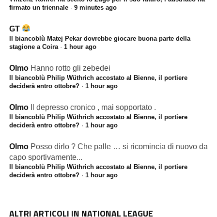
firmato un triennale
·
9 minutes ago
GT
Il biancoblù Matej Pekar dovrebbe giocare buona parte della
stagione a Coira
·
1 hour ago
Olmo
Hanno rotto gli zebedei
Il biancoblù Philip Wüthrich accostato al Bienne, il portiere
deciderà entro ottobre?
·
1 hour ago
Olmo
Il depresso cronico , mai sopportato .
Il biancoblù Philip Wüthrich accostato al Bienne, il portiere
deciderà entro ottobre?
·
1 hour ago
Olmo
Posso dirlo ? Che palle … si ricomincia di nuovo da
capo sportivamente...
Il biancoblù Philip Wüthrich accostato al Bienne, il portiere
deciderà entro ottobre?
·
1 hour ago
ALTRI ARTICOLI IN NATIONAL LEAGUE