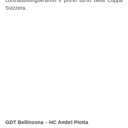
contraddistingueranno il primo turno della Coppa
Svizzera.
GDT Bellinzona
–
HC Ambrì Piotta