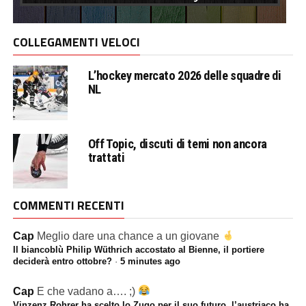
COLLEGAMENTI VELOCI
L’hockey mercato 2026 delle squadre di
NL
Off Topic, discuti di temi non ancora
trattati
COMMENTI RECENTI
Cap
Meglio dare una chance a un giovane
Il biancoblù Philip Wüthrich accostato al Bienne, il portiere
deciderà entro ottobre?
·
5 minutes ago
Cap
E che vadano a…. ;)
Vinzenz Rohrer ha scelto lo Zugo per il suo futuro, l’austriaco ha